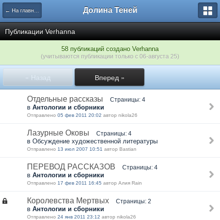
Долина Теней
← На главную
Публикации Verhanna
58 публикаций создано Verhanna
(учитываются публикации только с 06-августа 25)
« Назад
Вперед »
Отдельные рассказы
Страницы: 4
в
Антологии и сборники
Отправлено
05 фев 2011 20:02
автор nikola26
Лазурные Оковы
Страницы: 4
в Обсуждение художественной литературы
Отправлено
13 июл 2007 10:51
автор Bastian
ПЕРЕВОД РАССКАЗОВ
Страницы: 4
в
Антологии и сборники
Отправлено
17 фев 2011 16:45
автор Алия Rain
Королевства Мертвых
Страницы: 2
в
Антологии и сборники
Отправлено
24 янв 2011 23:12
автор nikola26