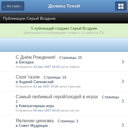
Долина Теней
← На главную
Публикации Серый Всадник
5 публикаций создано Серый Всадник
(учитываются публикации только с 10-августа 25)
С Днём Рождения!
Страницы: 25
в Беседка
Отправлено
24 июн 2007 16:20
автор Кайран
Скоя`таэли
Страницы: 19
в Анджей Сапковский
Отправлено
22 авг 2007 15:28
автор Саругаки
Самый любимый герой/злодей в играх
Страницы:
2
в Компьютерные игры
Отправлено
09 июл 2007 03:16
автор evil_tox
Явление цинизма
Страницы: 3
в Совет Мудрецов