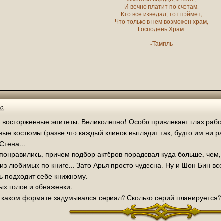
И вечно платит по счетам.
Кто все изведал, тот поймет,
эл. версию книги - да, проблем нет.
Что только в нем возможен храм,
Господень Храм.
книге Боба с переведенной аннотацией.
-Тампль
 перевод первой книги а также в очереди перевод третьей книги из "Брат
не будет.
задуматься как оплатить покупку.
овую книгу до ее выхода
новой трилогии
http://rasalvatore.c...x?siteNews=1287
02
)
ь восторженные эпитеты. Великолепно! Особо привлекает глаз рабо
по традиции вывесить список замеченных опечаток, и как вы думаете, что
ые костюмы (разве что каждый клинок выглядит так, будто им ни ра
Стена...
понравились, причем подбор актёров порадовал куда больше, чем,
сем, кто активничал этот год на форуме, только благодаря вам он живёт!
из любимых по книге... Зато Арья просто чудесна. Ну и Шон Бин все
ь подходит себе книжному.
ых голов и обнаженки.
е понятно
 в каком формате задумывался сериал? Сколько серий планируется
 это книга "Без границ". Вторая книга из цикла Поколения и уже давно п