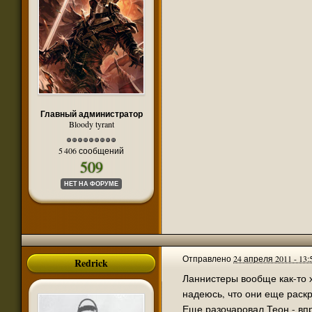
Главный администратор
Bloody tyrant
5 406 сообщений
509
НЕТ НА ФОРУМЕ
Отправлено
24 апреля 2011 - 13:
Redrick
Ланнистеры вообще как-то х
надеюсь, что они еще раскр
Еще разочаровал Теон - впр