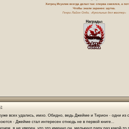
Хитрец Исуклик всегда делал так: сперва смеялся, а по
Чтобы знали заранее: шутка.
Генри Лайон Олди, «Кукольных дел мастер»
Награды:
52
уже всех удались, имхо. Обидно, ведь Джейме и Тирион - одни из
оются - Джейме стал интересен отнюдь не в первой книге...
очем, я не уверен, что это именно он, мелькнул пару раз какой-то 