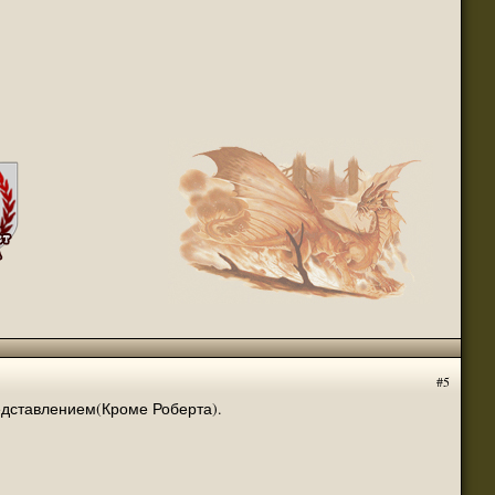
(14 декабря 2021 - 08:53 )
(13 декабря 2021 - 01:05 )
9566?from=fantastikabookclub?
(13 декабря 2021 - 09:56 )
?
(11 октября 2021 - 05:35 )
(10 октября 2021 - 06:53 )
ir...all-14647_19871
(23 сентября 2021 - 03:29 )
(19 августа 2021 - 05:26 )
(18 августа 2021 - 11:22 )
(18 августа 2021 - 10:23 )
ение, лучше дождаться литературного.
(17 августа 2021 - 10:46 )
по ходу чтения только буду. Могу скинуть
(17 августа 2021 - 03:30 )
(04 августа 2021 - 09:26 )
(04 августа 2021 - 09:25 )
#5
w.aer....il=1&emailcap=0
(15 июля 2021 - 03:29 )
едставлением(Кроме Роберта).
(24 июня 2021 - 07:56 )
(24 июня 2021 - 11:24 )
(24 июня 2021 - 11:17 )