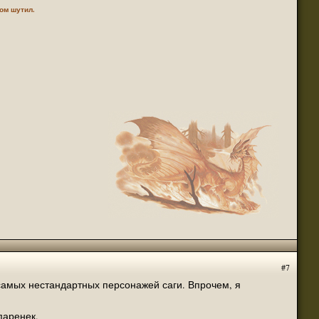
том шутил.
#7
 самых нестандартных персонажей саги. Впрочем, я
паренек.