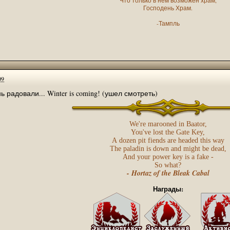
Что только в нем возможен храм,
ую версию, скачать хотел?
Господень Храм.
-Тампль
 не скачивали?
временный склад. Менять и прикручивать что-то здесь не имеет смысла.
s://www.ign.com/...mibextid=Zxz2cZ
09
оролевства
 радовали... Winter is coming! (ушел смотреть)
We're marooned in Baator,
You've lost the Gate Key,
A dozen pit fiends are headed this way
The paladin is down and might be dead,
And your power key is a fake -
 и альтернатив ей нет.
So what?
- Hortaz of the Bleak Cabal
-то ответит. Форум скорее мёртв, чем жив и используется исключительн
Кука из сборника "Королевства Загадок" (в теме Перевод рассказов).
Награды:
а два месяца, до 03.01.2023 !
ре. Пока не закроем перевод по Братству Грифонов второй не откроем.