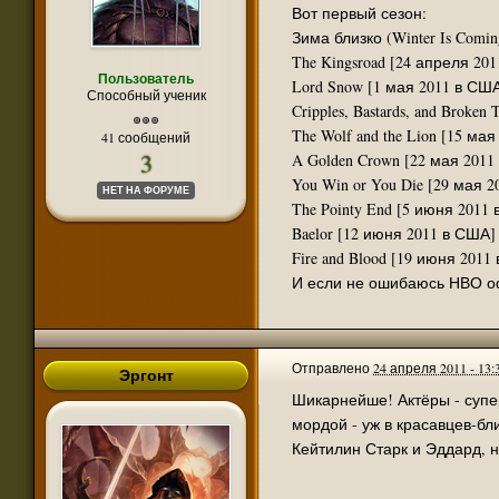
nikola26
@
:
Оплаты хостинга хватит до 10.05.2023 г.
Вот первый сезон:
Зима близко (Winter Is Comin
nikola26
@
:
@sempai, всё будет только осенью. Перево
The Kingsroad [24 апреля 20
sempai
@
:
"Итак, благодаря неравнодушному человеку
Пользователь
Lord Snow [1 мая 2011 в СШ
Кто-то ещё закинул денежек. Оплаты хватит
Способный ученик
nikola26
@
:
Cripples, Bastards, and Broke
Спасибо тебе добрый человек!
The Wolf and the Lion [15 ма
41 сообщений
Итак, благодаря неравнодушному человеку 
nikola26
@
:
3
Оплаты хостинга хватит до 23 августа 2021
A Golden Crown [22 мая 2011
You Win or You Die [29 мая 
Сегодня в очередной раз закончилась оплат
НЕТ НА ФОРУМЕ
Завтра заканчивается оплата обоих доменов a
The Pointy End [5 июня 2011
nikola26
@
:
Оплата за них 589р. в год каждый.
Baelor [12 июня 2011 в США]
Из суммы на счёте будет списана абон. пла
Такие дела.
Fire and Blood [19 июня 2011
Redrick
@
:
Если в какой-то теме гости не могут скачат
@Tyler, регистрация действительно закрыт
nikola26
@
:
на сайте, а на форуме только ссылки оттуд
Tyler
@
:
Говорят, у вас теперь регистрация закрыта
Отправлено
24 апреля 2011 - 13:
Эргонт
nikola26
@
:
Читать тут
https://vk.com/abeir...all-14647_1
Шикарнейше! Актёры - супе
naugrim
@
:
А тем временем Сальваторе выкатил анонс 
мордой - уж в красавцев-бл
Кейтилин Старк и Эддард, н