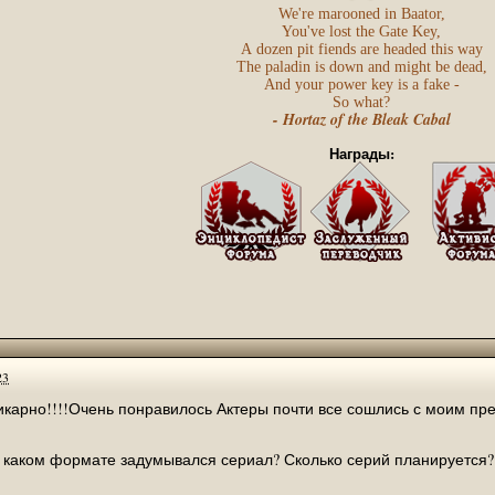
ло анонса книги
We're marooned in Baator,
You've lost the Gate Key,
тво написало, что книга еще в печати.
A dozen pit fiends are headed this way
оления Сальваторе "Предел не положен" ,https://m.vk.com/wall-2976989_12
The paladin is down and might be dead,
 на офф.сайте да и вообще ни где больше об этом нет. Кто нибудь в курсе
And your power key is a fake -
So what?
- Hortaz of the Bleak Cabal
ть список замеченных опечаток, а тема уже закрыта...(
Награды:
игурку Дзирта. По-моему получилось отлично. Зацените.
https://vk.com/abe
жно даже не открывать, там вроде и похоже, но явно не то.
занят пока, решил попробовать сам таким вот образом)
ссылку на этот перевод, только в личку желающим. Зачем портить впечатл
ого анклава" при помощи google. Правда его до ума доводить ещё, но это 
омите полчаса времени)
" на сайте
https://abeir-toril....ht-enclave.html
23
ниги Сальваторе, но доступ только в режиме предосмотра тут
https://previe
икарно!!!!Очень понравилось Актеры почти все сошлись с моим пр
 в каком формате задумывался сериал? Сколько серий планируется?
ом из этих средств, у нас всё оплачено до января 2023 года.
о ночью закинул нам денежек.