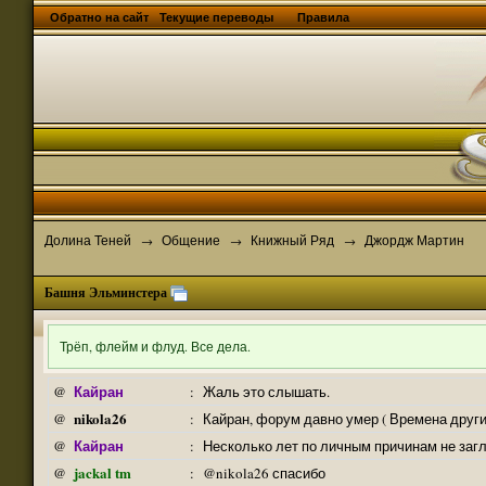
Обратно на сайт
Текущие переводы
Правила
Долина Теней
Общение
Книжный Ряд
Джордж Мартин
→
→
→
Башня Эльминстера
Трёп, флейм и флуд. Все дела.
Кайран
@
:
Жаль это слышать.
nikola26
@
:
Кайран, форум давно умер ( Времена други
Кайран
@
:
Несколько лет по личным причинам не заг
jackal tm
@
:
@nikola26 спасибо