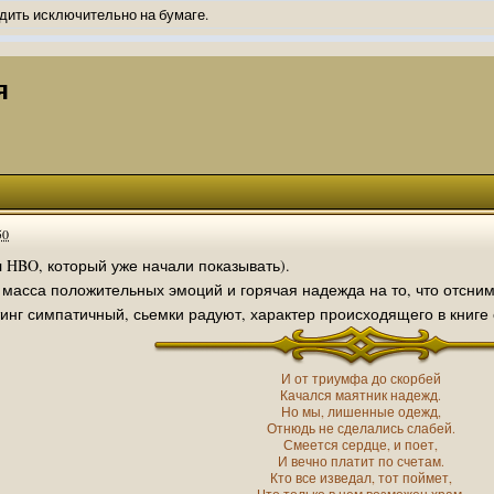
дить исключительно на бумаге.
ов и Ангелы из Ада были и будут только на бумаге.
нонсов не делал.
я
од Ангелов из Ада, а в электронном варианте нету вариантов?
ти какие, подскажите пожалуйста?)
господства аболетов на бусти:
https://boosty.to/abeir_toril/donate
 Радует, что дело переводов живёт и процветает!
50
u...chnost-strakha/
 HBO, который уже начали показывать).
масса положительных эмоций и горячая надежда на то, что отсниму
няты
тинг симпатичный, сьемки радуют, характер происходящего в книге
т как раньше?
ниги нужны? Так эта организация описана в "Лордах тьмы", книге правил по
 про организацию искажённая руна? Это некро-вампо нечистивая организ
И от триумфа до скорбей
Качался маятник надежд.
 но процесс не очень быстрый будет. Думаю в течении 1-2 месяцев
Но мы, лишенные одежд,
Отнюдь не сделались слабей.
Смеется сердце, и поет,
ечатки, с телефона не очень удобно)
И вечно платит по счетам.
Кто все изведал, тот поймет,
том по ходу чтения правлю. Получается не совнлитературный перевод, но