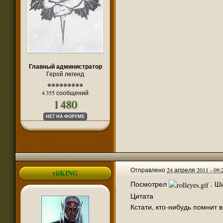
naugrim
@
:
А причем тут издательство? У автора не бы
nikola26
@
:
@naugrim в комментариях к посту издательс
Прошла инфа о второй книге в трилогии Пок
naugrim
@
:
from=post&post_bottom=1#comments при этом
nikola26
@
:
Сейчас переоткрою, пиши
Easter
@
:
Прочитал "Королевства Тени", хотел вывеси
Главный администратор
Герой легенд
nikola26
@
:
Друзья! В группе один энтузиаст сделал ф
jackal tm
@
:
@nikola26 прочитал пролог. Свою версию мо
4 355 сообщений
nikola26
@
:
Маэстро уже начал перевод
1 480
jackal tm
@
:
@nikola26 это само собой. Просто маэстро 
НЕТ НА ФОРУМЕ
nikola26
@
:
jackal tm, просьба не выкладывать здесь 
Сделал машинный перевод 1й книги "Звёздн
jackal tm
@
:
сюда или в почту, если кому нужно, сэкон
nikola26
@
:
Естественно на английском языке
nikola26
@
:
Новая книга Сальваторе "Звёздный анклав
Отправлено
24 апреля 2011 - 09:
viiKING
naugrim
@
:
Господа есть пролог и вступление новой к
Посмотрел
. Ш
Bastian
@
:
Красавцы, чё!
Цитата
Кстати, кто-нибудь помнит
nikola26
@
:
С учетом продления доменов следующим лет
Есть на свете всё-таки святые люди. Кто-т