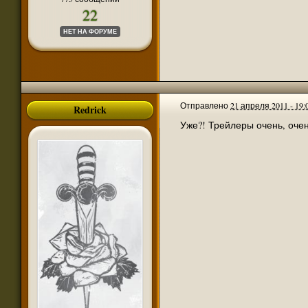
jackal tm
@
:
Чёт не нашел, а можно ссылку на английск
22
nikola26
@
:
@jackal tm, уже давно на сайте
НЕТ НА ФОРУМЕ
jackal tm
@
:
Привет, английскую версию Воин Ллос ещё
nikola26
@
:
@Tyler, этот форум давно превратился во 
Tyler
@
:
Что ж вы всё tls не прикрутите )
naugrim
@
:
Первая глава Война Ллос Сальваторе
http
Отправлено
21 апреля 2011 - 19:
Redrick
melvin
@
:
@Алия Rain нравится форум. И Забытые к
Уже?! Трейлеры очень, очень
Алия Rain
@
:
@melvin Зачем, если не секрет?)
Алия Rain
@
:
@nikola26 Тоже верно)
nikola26
@
:
@Алия Rain Там хоть какая-то жизнь )
melvin
@
:
Я регулярно захожу
Алия Rain
@
:
Дискуссии - это сильно сказано.
Алия Rain
@
:
Печально, что время Долины Теней ушло, но
nikola26
@
:
@Алия Rain спасибо. Здесь Вам врядли кто
Алия Rain
@
:
Выложила новую версию "Окна-розы" Монте 
nikola26
@
:
А тем временем оплаты хостинга осталось н
nikola26
@
:
Сразу хочу огорчить поклонников Сальвато
nikola26
@
:
Но как-то вяло идёт сбор (