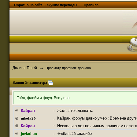
Обратно на сайт
Текущие переводы
Правила
Долина Теней
→
Просмотр профиля: Дориана
Башня Эльминстера
Трёп, флейм и флуд. Все дела.
Кайран
@
:
Жаль это слышать.
nikola26
@
:
Кайран, форум давно умер ( Времена други
Кайран
@
:
Несколько лет по личным причинам не заг
jackal tm
@
:
@nikola26 спасибо