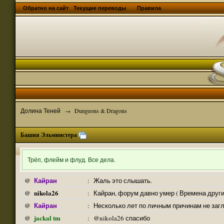
Обратно на сайт
Текущие переводы
Правила
Долина Теней
Dungeons & Dragons
→
Башня Эльминстера
Трёп, флейм и флуд. Все дела.
Кайран
@
:
Жаль это слышать.
nikola26
@
:
Кайран, форум давно умер ( Времена други
Кайран
@
:
Несколько лет по личным причинам не заг
jackal tm
@
:
@nikola26 спасибо