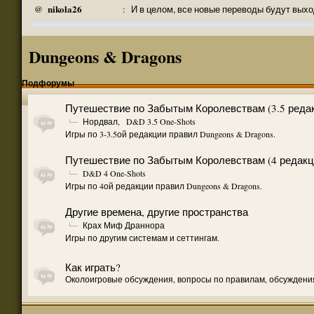
nikola26
@
:
И в целом, все новые переводы будут выхо
nikola26
@
:
Khellendros, и пятая книга Братства Грифон
nikola26
@
:
jackal tm, по тёмному эльфу Боб никаких а
Dungeons & Dragons
Khellendros
@
:
И я видел вы в вк продаете печатный перев
Khellendros
@
:
И по пятой книге Братства Грифонов?
Подфорумы
jackal tm
@
:
Всем привет. По тёмному эльфу есть новос
Путешествие по Забытым Королевствам (3.5 реда
Энори Найтин...
@
:
Открыт сбор на перевод финальной части 
Нордвал
,
D&D 3.5 One-Shots
Zelgedis
@
:
Привет всем! Ух давно меня здесь не было.
Игры по 3-3.5ой редакции правил Dungeons & Dragons.
nikola26
@
:
Запущен новый перевод!
http://shadowdale.r
Путешествие по Забытым Королевствам (4 редакц
Bastian
@
:
С Новым годом! )
D&D 4 One-Shots
nikola26
@
:
@melvin, пока не кому. все переводчики за
Игры по 4ой редакции правил Dungeons & Dragons.
melvin
@
:
А небольшие рассказы больше не переводя
Другие времена, другие пространства
Easter
@
:
@ naugrim , вам именно художественные кни
Крах Миф Драннора
naugrim
@
:
Англо-Читающие подскажите были ли книги
Игры по другим системам и сеттингам.
jackal tm
@
:
Спасибо, как закончу, скину вам на почту,
Как играть?
nikola26
@
:
https://www.abeir-to...h-warrioir.html
Околоигровые обсуждения, вопросы по правилам, обсуждения
jackal tm
@
:
"не совсем литературный" извиняюсь за оп
jackal tm
@
:
Я для себя перевожу через переводчик, по