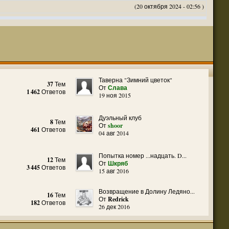
(20 октября 2024 - 02:56 )
(20 октября 2024 - 02:54 )
(20 октября 2024 - 02:53 )
(18 октября 2024 - 05:28 )
(18 октября 2024 - 05:27 )
(17 октября 2024 - 10:29 )
Таверна "Зимний цветок"
(08 апреля 2024 - 01:48 )
37
Тем
От
Слава
1 462
Ответов
19 ноя 2015
(14 марта 2024 - 11:48 )
(18 февраля 2024 - 11:30 )
Дуэльный клуб
(01 января 2024 - 12:12 )
8
Тем
От
shoor
461
Ответов
04 авг 2014
(30 сентября 2023 - 11:51 )
(29 сентября 2023 - 10:01 )
Попытка номер ...надцать. D...
 3 редакции ДнД.
12
Тем
(10 сентября 2023 - 08:20 )
От
Шкряб
3 445
Ответов
15 авг 2016
ация, нужна инфа. Спасибо
(06 сентября 2023 - 12:28 )
(25 августа 2023 - 06:02 )
Возвращение в Долину Ледяно...
16
Тем
(23 августа 2023 - 11:08 )
От
Redrick
182
Ответов
26 дек 2016
(23 августа 2023 - 09:16 )
 тоже нормально читается
(23 августа 2023 - 09:13 )