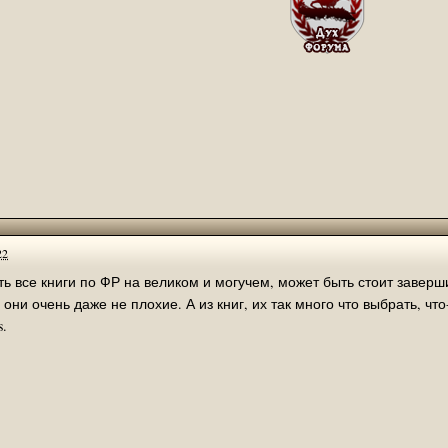
ую версию, скачать хотел?
 не скачивали?
временный склад. Менять и прикручивать что-то здесь не имеет смысла.
s://www.ign.com/...mibextid=Zxz2cZ
оролевства
22
ги по ФР на великом и могучем, может быть стоит завершить перевод антологии королевства э
много что выбрать, что-то конкретное лично мне трудно, может быть серию
 и альтернатив ей нет.
s.
-то ответит. Форум скорее мёртв, чем жив и используется исключительн
Кука из сборника "Королевства Загадок" (в теме Перевод рассказов).
а два месяца, до 03.01.2023 !
ре. Пока не закроем перевод по Братству Грифонов второй не откроем.