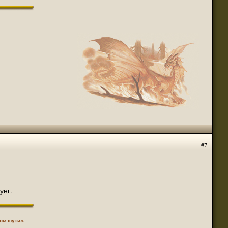
#7
тунг.
том шутил.