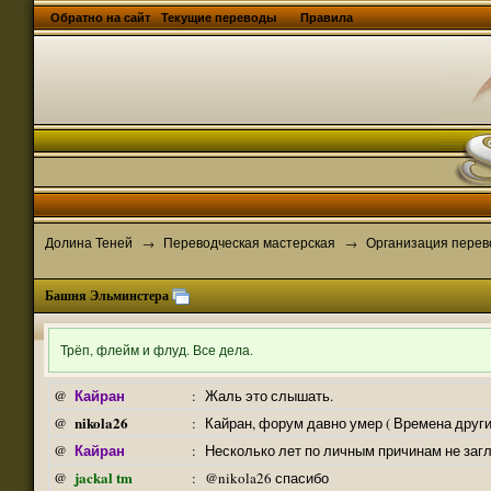
Обратно на сайт
Текущие переводы
Правила
Долина Теней
Переводческая мастерская
Организация перев
→
→
Башня Эльминстера
Трёп, флейм и флуд. Все дела.
Кайран
@
:
Жаль это слышать.
nikola26
@
:
Кайран, форум давно умер ( Времена други
Кайран
@
:
Несколько лет по личным причинам не заг
jackal tm
@
:
@nikola26 спасибо