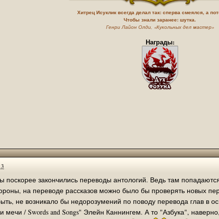
Хитрец Исуклик всегда делал так: сперва смеялся, а по
дчик сейчас диплом херачит )
Чтобы знали заранее: шутка.
Генри Лайон Олди, «Кукольных дел мастер»
 Константину Глухареву" да ладно, делов то)) давайте перевод делать "
 до 16.10.2021 г.
Награды:
Константину Глухареву, вопрос с оплатой доменов закрыт до июня 2022 г
.
а хостинга. Мы с Валерием закинули 1000р., но есть плохие новости.
beir-toril.ru и shadowdale.ru
та за один из доменов. Второй будет недоступен до оплаты.
ь - напишите, поменяем настройки.
а по определённым причинам. Но не авторизованные пользователи (гости)
а.
я :) Человек не мог файл скачать
13
9514
бы поскорее закончились переводы антологий. Ведь там попадаются
первой книги из новой трилогии
тороны, на переводе рассказов можно было бы проверять новых пе
быть, не возникало бы недорозумений по поводу перевода глав в о
продолжения цикла "Песни и мечи / Swords and Songs" Элейн Каннингем. А т