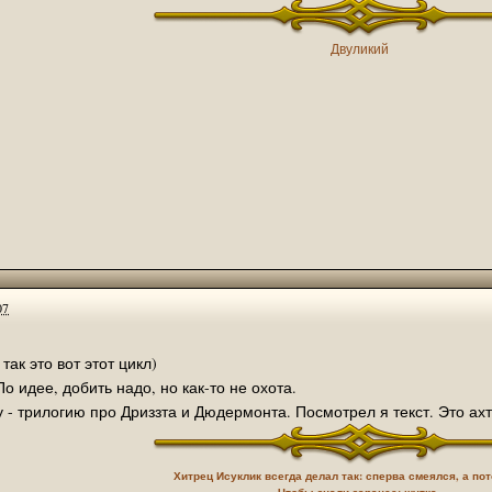
Двуликий
07
так это вот этот цикл)
о идее, добить надо, но как-то не охота.
чу - трилогию про Дриззта и Дюдермонта. Посмотрел я текст. Это ах
Хитрец Исуклик всегда делал так: сперва смеялся, а по