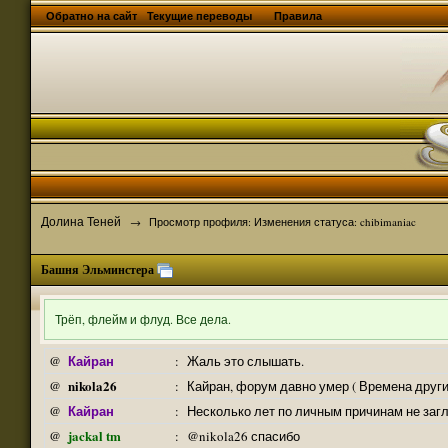
Обратно на сайт
Текущие переводы
Правила
Долина Теней
→
Просмотр профиля: Изменения статуса: chibimaniac
Башня Эльминстера
Трёп, флейм и флуд. Все дела.
Кайран
@
:
Жаль это слышать.
nikola26
@
:
Кайран, форум давно умер ( Времена други
Кайран
@
:
Несколько лет по личным причинам не заг
jackal tm
@
:
@nikola26 спасибо