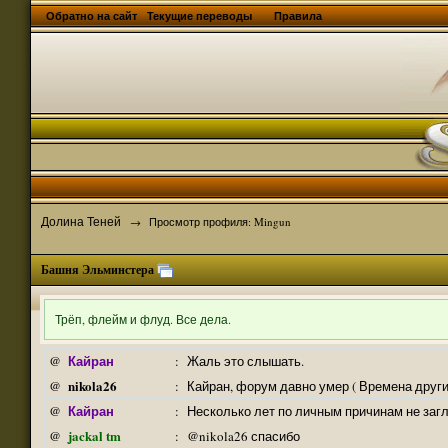
Обратно на сайт
Текущие переводы
Правила
Долина Теней
→
Просмотр профиля: Mingun
Башня Эльминстера
Трёп, флейм и флуд. Все дела.
Кайран
@
:
Жаль это слышать.
nikola26
@
:
Кайран, форум давно умер ( Времена други
Кайран
@
:
Несколько лет по личным причинам не заг
jackal tm
@
:
@nikola26 спасибо