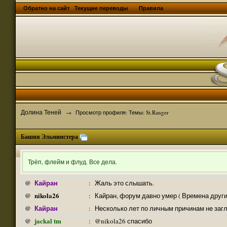
Обратно на сайт
Текущие переводы
Правила
Долина Теней
→
Просмотр профиля: Темы: St.Ranger
Башня Эльминстера
Трёп, флейм и флуд. Все дела.
Кайран
@
:
Жаль это слышать.
nikola26
@
:
Кайран, форум давно умер ( Времена други
Кайран
@
:
Несколько лет по личным причинам не заг
jackal tm
@
:
@nikola26 спасибо