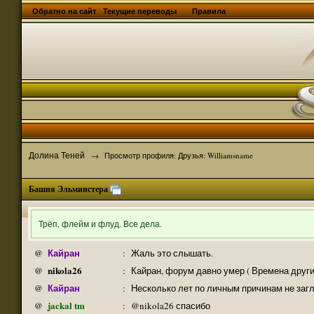
Обратно на сайт
Текущие переводы
Правила
Долина Теней
→
Просмотр профиля: Друзья: Williamsname
Башня Эльминстера
Трёп, флейм и флуд. Все дела.
Кайран
@
:
Жаль это слышать.
nikola26
@
:
Кайран, форум давно умер ( Времена други
Кайран
@
:
Несколько лет по личным причинам не заг
jackal tm
@
:
@nikola26 спасибо