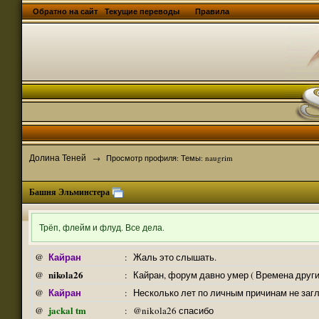
Обратно на сайт
Текущие переводы
Правила
Долина Теней
→
Просмотр профиля: Темы: naugrim
Башня Эльминстера
Трёп, флейм и флуд. Все дела.
Кайран
@
:
Жаль это слышать.
nikola26
@
:
Кайран, форум давно умер ( Времена други
Кайран
@
:
Несколько лет по личным причинам не заг
jackal tm
@
:
@nikola26 спасибо