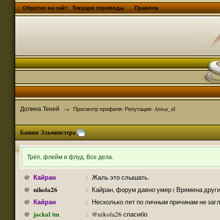
Обратно на сайт
Текущие переводы
Правила
Долина Теней
→
Просмотр профиля: Репутация: Abbat_dl
Башня Эльминстера
Трёп, флейм и флуд. Все дела.
Кайран
@
:
Жаль это слышать.
nikola26
@
:
Кайран, форум давно умер ( Времена други
Кайран
@
:
Несколько лет по личным причинам не заг
jackal tm
@
:
@nikola26 спасибо