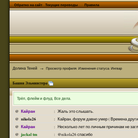
Обратно на сайт
Текущие переводы
Правила
Долина Теней
→
Просмотр профиля: Изменения статуса: Ингвар
Башня Эльминстера
Трёп, флейм и флуд. Все дела.
Кайран
@
:
Жаль это слышать.
nikola26
@
:
Кайран, форум давно умер ( Времена други
Кайран
@
:
Несколько лет по личным причинам не заг
jackal tm
@
:
@nikola26 спасибо