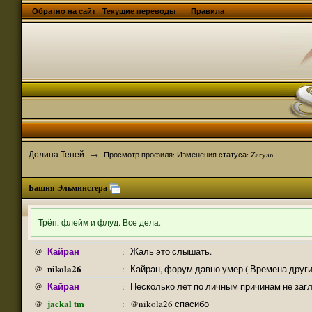
Обратно на сайт
Текущие переводы
Правила
Долина Теней
→
Просмотр профиля: Изменения статуса: Zaryan
Башня Эльминстера
Трёп, флейм и флуд. Все дела.
Кайран
@
:
Жаль это слышать.
nikola26
@
:
Кайран, форум давно умер ( Времена други
Кайран
@
:
Несколько лет по личным причинам не заг
jackal tm
@
:
@nikola26 спасибо