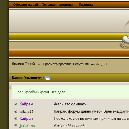
Обратно на сайт
Текущие переводы
Правила
Долина Теней
→
Просмотр профиля: Репутация: Wonder_full
Башня Эльминстера
Трёп, флейм и флуд. Все дела.
Кайран
@
:
Жаль это слышать.
nikola26
@
:
Кайран, форум давно умер ( Времена други
Кайран
@
:
Несколько лет по личным причинам не заг
jackal tm
@
:
@nikola26 спасибо