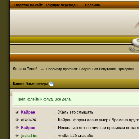
Обратно на сайт
Текущие переводы
Правила
Долина Теней
→
Просмотр профиля: Полученная Репутация: Эрмарион
Башня Эльминстера
Трёп, флейм и флуд. Все дела.
Кайран
@
:
Жаль это слышать.
nikola26
@
:
Кайран, форум давно умер ( Времена други
Кайран
@
:
Несколько лет по личным причинам не заг
jackal tm
@
:
@nikola26 спасибо