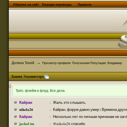
Обратно на сайт
Текущие переводы
Правила
Долина Теней
→
Просмотр профиля: Полученная Репутация: Владимир
Башня Эльминстера
Трёп, флейм и флуд. Все дела.
Кайран
@
:
Жаль это слышать.
nikola26
@
:
Кайран, форум давно умер ( Времена други
Кайран
@
:
Несколько лет по личным причинам не заг
jackal tm
@
:
@nikola26 спасибо