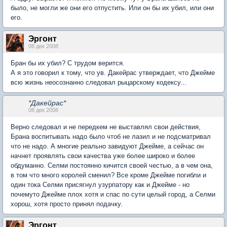
было, не могли же они его отпустить. Или он бы их убил, или они
его.
Эргонт
08 дек 2008
Бран бы их убил? С трудом верится.
А я это говорил к тому, что ув. Дакейрас утверждает, что Джейме
всю жизнь неосознанно следовал рыцарскому кодексу...
*Дакейрас*
08 дек 2008
Верно следовал и не передкем не выставлял свои действия,
Брана воспитывать надо было чтоб не лазил и не подсматривал
что не надо. А многие реально завидуют Джейме, а сейчас он
начнет проявлять свои качества уже более широко и более
обдуманно. Селми постоянно кичится своей честью, а в чем она,
в том что много королей сменил? Все кроме Джейме погибли и
один тока Селми присягнул узурпатору как и Джейме - но
почемуто Джейме плох хотя и спас по сути целый город, а Селми
хорош, хотя просто принял подачку.
Эргонт