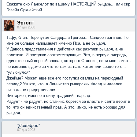
Скажите сир Ланселот по вашему НАСТОЯЩИЙ рыцарь... или сир
Гавейн Оркнейский...
Эргонт
07 дек 2008
Тьфу, блин. Перепутал Сандора и Грегора... Сандор трагичен. Но
мне он больше напоминает именно Пса, а не рыцаря.
У Давоса представления и действия как раз-таки рыцаря, а не
политика. И поступки соответствующие. Это, в первую очередь,
единственный верный вассал, которого Станнис, если мне память
не изменяет, даже за что-то там изгнать хотел или вроде того...
*улыбнулся*
Джейме? Может, еще все его поступки свалим на переходный
период? Уж кто, кто, а Ланнистер рыцарских балад и идеалов
никогда не придерживался.
Виктарион, именно в силу традиций - варвар.
Радует - не радует, но Станнис борется за власть и свято верит в
то, что он единственный прав. А это, имхо, не есть хорошо для
рыцаря.
*Дакейрас*
07 дек 2008