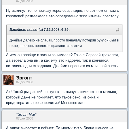
07 дек 2008
Ну выкинул то по приказу королевы, ладно, но вот чем он там с
королевой развлекался это определенно типа измены престолу.
Дакейрас сказал(а) 7.12.2008, 6:29:
Джейме далеко не слабак, просто поначалу потеряв руку он был в
шоке, но очень неплохо справляется с этим.
А чем он вообще в жизни занимался? Тока с Серсеей трахался,
да вертела она им, а как ему это надоело, так и кончился,
остались одни страдания. Джейме персонаж из мыльной оперы.
Эргонт
07 дек 2008
Ах! Такой рыцарский поступок - выкинуть семилетнего мальца,
который даже не понимает, что такое секс, из окна и
предотвратить кровопролитие! Меньшее зло.
*Sovin Nai*
07 дек 2008
А вдруг вырастет и поймет. По моему тут у Брана шансов не