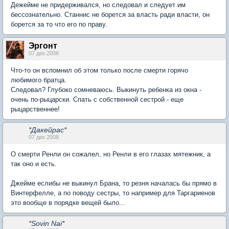
Дежейме не придерживался, но следовал и следует им
бессознательно. Станнис не борется за власть ради власти, он
борется за то что его по праву.
Эргонт
07 дек 2008
Что-то он вспомнил об этом только после смерти горячо
любимого братца.
Следовал? Глубоко сомневаюсь. Выкинуть ребенка из окна -
очень по-рыцарски. Спать с собственной сестрой - еще
рыцарственнее!
*Дакейрас*
07 дек 2008
О смерти Ренли он сожалел, но Ренли в его глазах мятежник, а
так оно и есть.
Джейме еслибы не выкинул Брана, то резня началась бы прямо в
Винтерфелле, а по поводу сестры, то например для Таргариенов
это вообще в порядке вещей было...
*Sovin Nai*