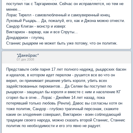
поступил так с Таргариеном. Сейчас он исправляется, но тем не
менее...
Лорас Тирелл - самовлюбленный и самоуверенный юнец.
Луковый Рыцарь... Да, пожалуй, его, как и Джона можно отнести.
Сандор Клиган - монстр и изверг.
Виктарион - варвар, как и все Спруты...
Дондаррион - глупец.
Станнис рыцарем не может быть уже потому, что он политик.
*Дакейрас*
07 дек 2008
Представьте себе парня 17 лет полного надежд, рыцарских басен
и идеалов, в котором идет перелом - рушится все во что он
верил, он принимает решение убить короля, убить всех
задействованных пиромантов... Да Селми бы поступил по
рыцарски - защищал бы короля и вместе с ним и население КГ
сгорел бы в огне... Лорас - Джейме 14 лет назад, пока
потерявший только любовь (Ренли), Давос вы согласны хотя он
тоже политик, Сандор - глубоко трагичный персонаж, скажите
какие он злодеяния совершил, Виктарион - воин соблюдающий
традиции своего народа, можно сказать второй Станнис, Станнис
политик по необходимости и его это явно не радует.