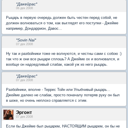
*Дакейрас*
06 дек 2008
Рыцарь в первую очередь должен быть честен перед собой, не
должен волноваться о том, как выглядят его поступки - Джейме
например, Дондаррион, Давос...
*Sovin Nai*
07 дек 2008
Ну так и разбойники тоже не волнуются, и честны сами с собою :)
так что ж они все рыцари сплошь? А Джейме ох и волновался, и
вообще он надоедливый слабак, какой уж из него рыцарь.
*Дакейрас*
07 дек 2008
Разбойники, вполне - Террес Тойн или Улыбчивый рыцарь...
Джейме далеко не слабак, просто поначалу потеряв руку он был
в шоке, но очень неплохо справляется с этим.
Эргонт
07 дек 2008
Если бы Джейме был рыцарем, НАСТОЯЩИМ рыцарем, он бы не