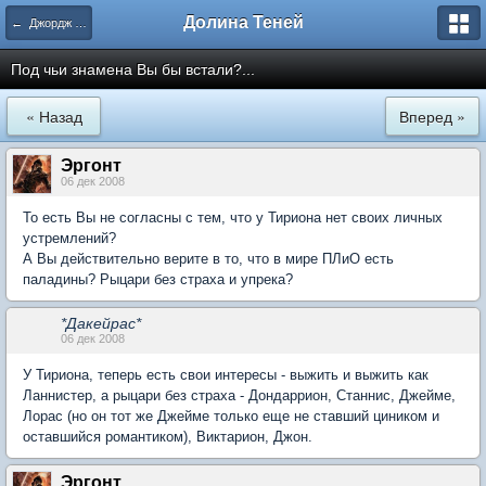
Долина Теней
← Джордж Мартин
Под чьи знамена Вы бы встали?...
« Назад
Вперед »
Эргонт
06 дек 2008
То есть Вы не согласны с тем, что у Тириона нет своих личных
устремлений?
А Вы действительно верите в то, что в мире ПЛиО есть
паладины? Рыцари без страха и упрека?
*Дакейрас*
06 дек 2008
У Тириона, теперь есть свои интересы - выжить и выжить как
Ланнистер, а рыцари без страха - Дондаррион, Станнис, Джейме,
Лорас (но он тот же Джейме только еще не ставший циником и
оставшийся романтиком), Виктарион, Джон.
Эргонт