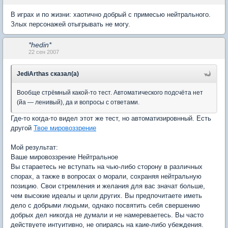
В играх и по жизни: хаотично добрый с примесью нейтрального.
Злых персонажей отыгрывать не могу.
*hedin*
22 сен 2007
JediArthas сказал(а)
Вообще стрёмный какой-то тест. Автоматического подсчёта нет
(йа — ленивый), да и вопросы с ответами.
Где-то когда-то видел этот же тест, но автоматизировнный. Есть
другой
Твое мировоззрение
Мой результат:
Ваше мировоззрение Нейтральное
Вы стараетесь не вступать на чью-либо сторону в различных
спорах, а также в вопросах о морали, сохраняя нейтральную
позицию. Свои стремления и желания для вас значат больше,
чем высокие идеалы и цели других. Вы предпочитаете иметь
дело с добрыми людьми, однако посвятить себя свершению
добрых дел никогда не думали и не намереваетесь. Вы часто
действуете интуитивно, не опираясь на каие-либо убеждения.