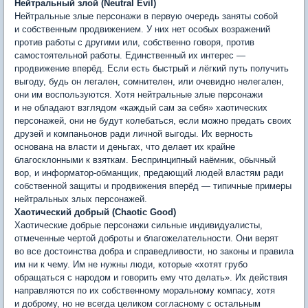
Нейтральный злой (Neutral Evil)
Нейтральные злые персонажи в первую очередь заняты собой
и собственным продвижением. У них нет особых возражений
против работы с другими или, собственно говоря, против
самостоятельной работы. Единственный их интерес —
продвижение вперёд. Если есть быстрый и лёгкий путь получить
выгоду, будь он легален, сомнителен, или очевидно нелегален,
они им воспользуются. Хотя нейтральные злые персонажи
и не обладают взглядом «каждый сам за себя» хаотических
персонажей, они не будут колебаться, если можно предать своих
друзей и компаньонов ради личной выгоды. Их верность
основана на власти и деньгах, что делает их крайне
благосклонными к взяткам. Беспринципный наёмник, обычный
вор, и информатор-обманщик, предающий людей властям ради
собственной защиты и продвижения вперёд — типичные примеры
нейтральных злых персонажей.
Хаотический добрый (Chaotic Good)
Хаотические добрые персонажи сильные индивидуалисты,
отмеченные чертой доброты и благожелательности. Они верят
во все достоинства добра и справедливости, но законы и правила
им ни к чему. Им не нужны люди, которые «хотят грубо
обращаться с народом и говорить ему что делать». Их действия
направляются по их собственному моральному компасу, хотя
и доброму, но не всегда целиком согласному с остальным