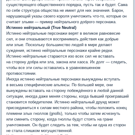
существующего общественного порядка, пусть так и будет. Сама
по себе структура общества не имеет для них значения. Барон,
нарушающий указы своего короля уничтожить что-то, которые он
считает злыми — пример нейтрального доброго персонажа.
Истинно нейтральный (True Neutral)
Истинно нейтральные персонажи верят в великое равновесие
сил, и они отказываются воспринимать действия как добрые
или злые. Поскольку большинство людей в мире делают
суждения, истинно нейтральные персонажи крайне редки.
Истинно нейтральные стараются изо всех сил не вставать
на сторону добра или зла, закона или хаоса. Их долг — следить,
чтобы все эти силы оставались в уравновешенном
противостоянии.
Иногда истинно нейтральные персонажи вынуждены вступать
в весьма специфические альянсы. По большей мере, они
вынуждены вставать на сторону побеждённого в любой данной
ситуации, иногда даже меняя стороны, когда бывший проигравший
становится победителем. Истинно нейтральный друид может
присоединиться к силам местного района, чтобы положить конец
племени злых гноллов (gnolls), только чтобы затем исчезнуть
или сменить сторону, когда гноллы будут стоять на грани
уничтожения. Он будет следить за тем, чтобы ни одна из сторон
не стала слишком могущественной.