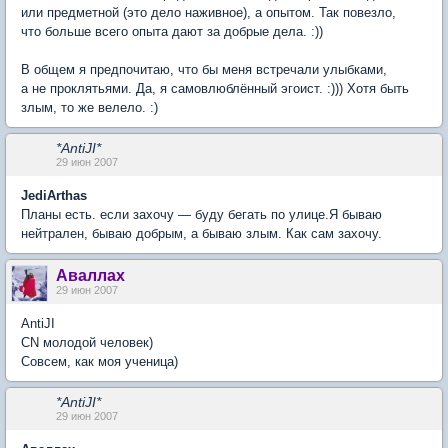
или предметной (это дело наживное), а опытом. Так повезло,
что больше всего опыта дают за добрые дела. :))
В общем я предпочитаю, что бы меня встречали улыбками,
а не проклятьями. Да, я самовлюблённый эгоист. :))) Хотя быть
злым, то же велело. :)
*AntiJI*
29 июн 2007
JediArthas
Планы есть. если захочу — буду бегать по улице.Я бываю
нейтрален, бываю добрым, а бываю злым. Как сам захочу.
Аваллах
29 июн 2007
AntiJI
CN молодой человек)
Совсем, как моя ученица)
*AntiJI*
29 июн 2007