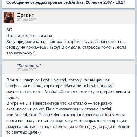
Сообщение отредактировал JediArthas: 26 июня 2007 - 18:27
Эргонт
27 июн 2007
NG
Что в играх, что в жизни.
Хочу придерживаться нейтрала, стремлюсь к равновесию, но…
сердцу не прикажешь. Тьфу! В смысле, стараюсь помочь, если
это возможно :)
*Катерина*
27 июн 2007
В жизни наверное Lawful Neutral, потому как выбранная
профессия и склад характера обязывает к Lawful, а сама
личность тяготеет к Neutral «Свет слишком скучен, мрак слишком
подл».
В игре же… в Невервинтере что ни ставлю — все равно
скатываюсь к добру. По в мировоззрении ставлю Lawful
или Neutral, зато Chaotic Neutral много в словесках) Там у меня
почти все получаются непредсказуемые неврастенички орущие
лозунги темных, но подставляющие себя под удар ради в общем-
то светлых целей)