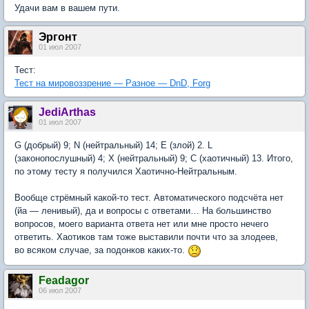
Удачи вам в вашем пути.
Эргонт
01 июл 2007
Тест:
Тест на мировоззрение — Разное — DnD, Forg
JediArthas
01 июл 2007
G (добрый) 9; N (нейтральный) 14; E (злой) 2. L
(законопослушный) 4; X (нейтральный) 9; C (хаотичный) 13. Итого,
по этому тесту я получился Хаотично-Нейтральным.
Вообще стрёмный какой-то тест. Автоматического подсчёта нет
(йа — ленивый), да и вопросы с ответами… На большинство
вопросов, моего варианта ответа нет или мне просто нечего
ответить. Хаотиков там тоже выставили почти что за злодеев,
во всяком случае, за подонков каких-то.
Feadagor
06 июл 2007