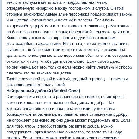
тех, кто заслуживает власти, и предоставляют чётко
определённую иерархию между господином и слугой. С этой
стороны законопослушные злые персонажи поддерживают законы
и общества, которые защищают их интересы. Если кому-
то причинён ущерб, или кто-то страдает от законов, работающих
на благо законопослушных злых персонажей, тем хуже для него.
Законопослушные злые персонажи подчиняются законам
из страха быть наказанными. Из-за того, что их можно заставить
выполнять неблагоприятный контракт или клятву, которую они
дали, законопослушные злые персонажи обычно очень осторожно
относятся к тому, чтобы дать своё слово. Если слово дано,
то они нарушают его, только если можно найти легальный способ
сделать это по законам общества.
Тиран с железной рукой и хитрый, жадный торговец — примеры
законопослушных злых людей.
Нейтральный добрый (Neutral Good)
Эти персонажи верят, что равновесие сил важно, но интересы
закона и хаоса не стоят выше необходимости добра. Так
как вселенная обширна и населена многими существами,
борющимися за разные цели, решительное стремление к добру
не опрокинет равновесия; оно даже может поддержать его. Если
для того, чтобы способствовать развитию добра, нужно
поддерживать организованное общество, то тогда так и надо
делать. Если добро может прийти только через свержение