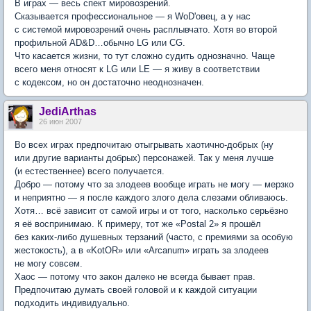
В играх — весь спект мировозрений.
Сказывается профессиональное — я WoD'овец, а у нас
с системой мировозрений очень расплывчато. Хотя во второй
профильной AD&D…обычно LG или CG.
Что касается жизни, то тут сложно судить однозначно. Чаще
всего меня относят к LG или LE — я живу в соответствии
с кодексом, но он достаточно неоднозначен.
JediArthas
26 июн 2007
Во всех играх предпочитаю отыгрывать хаотично-добрых (ну
или другие варианты добрых) персонажей. Так у меня лучше
(и естественнее) всего получается.
Добро — потому что за злодеев вообще играть не могу — мерзко
и неприятно — я после каждого злого дела слезами обливаюсь.
Хотя… всё зависит от самой игры и от того, насколько серьёзно
я её воспринимаю. К примеру, тот же «Postal 2» я прошёл
без каких-либо душевных терзаний (часто, с премиями за особую
жестокость), а в «KotOR» или «Arcanum» играть за злодеев
не могу совсем.
Хаос — потому что закон далеко не всегда бывает прав.
Предпочитаю думать своей головой и к каждой ситуации
подходить индивидуально.