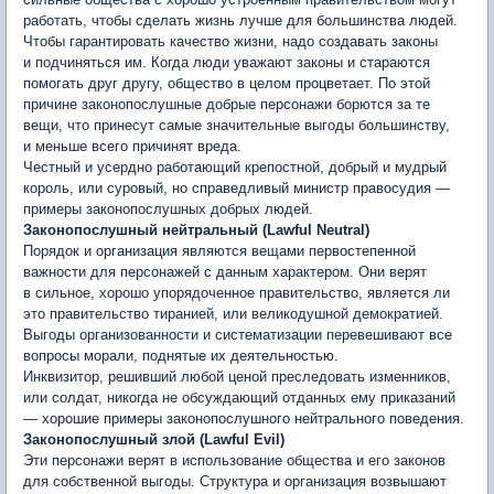
работать, чтобы сделать жизнь лучше для большинства людей.
Чтобы гарантировать качество жизни, надо создавать законы
и подчиняться им. Когда люди уважают законы и стараются
помогать друг другу, общество в целом процветает. По этой
причине законопослушные добрые персонажи борются за те
вещи, что принесут самые значительные выгоды большинству,
и меньше всего причинят вреда.
Честный и усердно работающий крепостной, добрый и мудрый
король, или суровый, но справедливый министр правосудия —
примеры законопослушных добрых людей.
Законопослушный нейтральный (Lawful Neutral)
Порядок и организация являются вещами первостепенной
важности для персонажей с данным характером. Они верят
в сильное, хорошо упорядоченное правительство, является ли
это правительство тиранией, или великодушной демократией.
Выгоды организованности и систематизации перевешивают все
вопросы морали, поднятые их деятельностью.
Инквизитор, решивший любой ценой преследовать изменников,
или солдат, никогда не обсуждающий отданных ему приказаний
— хорошие примеры законопослушного нейтрального поведения.
Законопослушный злой (Lawful Evil)
Эти персонажи верят в использование общества и его законов
для собственной выгоды. Структура и организация возвышают