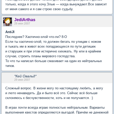
только, когда я этого хочу.Злые — когда вынуждают.Все зависит
от меня самого и я сам строю свою судьбу.
JediArthas
29 июн 2007
AntiJI
Последнее? Хаотично-злой что-ли? 8-O
Если ты хаотично-злой, то должен бегать по улицам с ножом
и тыкать им в живот всех попадающихся по пути детишек
и старушек и при этом истерично хихикать. Ну или в крайнем
случае, строить планы мирового господства.
То что ты написал больше смахивает на один из нейтральных
типов.
*Кей Овальд*
29 июн 2007
Сложный вопрос. В жизни могу по настоящему любить, а могу
и люто ненавидеть. Да и было всё это. Сейчас всё больше
склоняюсь к бесчувственности, хоть и не получается. :)
В играх почти всегда играю полностью нейтральным. Варианты
выполнения квестов определяются выгодой. Причём не денежной