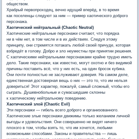
обществом.
Храбрый первопроходец, вечно идущий вперёд, в то время
как поселенцы следуют за ним — пример хаотического доброго
персонажа.
Хаотический нейтральный (Chaotic Neutral)
Хаотические нейтральные персонажи считают, что порядка
ни в чём нет, в том числе и в их действиях. Следуя этому
принципу, они стремятся потакать любой своей причуде, которая
взбредёт в голову. Добро и зло неуместны при принятии решения.
С хаотическими нейтральными персонажами крайне трудно иметь
дело. Такие персонажи, как известно, могут охотно и без видимой
причины поставить всё, что у них есть, на один бросок кубика.
Они почти полностью не заслуживают доверия. На самом деле,
единственная достоверная вещь о них — это то, что им нельзя
довериться! Этот характер, пожалуй, самый сложный, чтобы его
сыграть. Душевнобольные и сумасшедшие склонны
к хаотическому нейтральному поведению.
Хаотический злой (Chaotic Evil)
Эти персонажи — гибель всего доброго и организованного.
Хаотические злые персонажи движимы только желанием личной
выгоды и удовольствия. Они совершенно не видят ничего
плохого в том, чтобы взять то, что им хочется, любыми
возможными способами. Законы и правительства — лишь