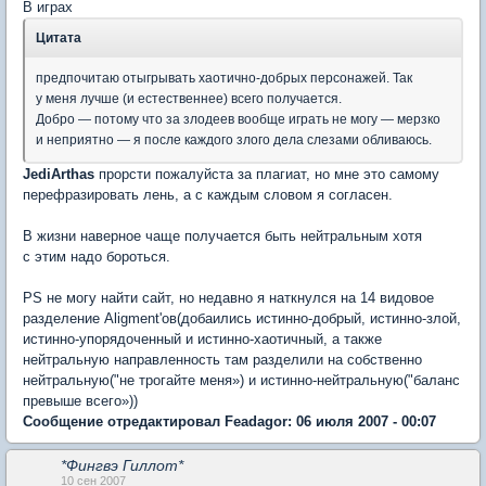
В играх
Цитата
предпочитаю отыгрывать хаотично-добрых персонажей. Так
у меня лучше (и естественнее) всего получается.
Добро — потому что за злодеев вообще играть не могу — мерзко
и неприятно — я после каждого злого дела слезами обливаюсь.
JediArthas
прорсти пожалуйста за плагиат, но мне это самому
перефразировать лень, а с каждым словом я согласен.
В жизни наверное чаще получается быть нейтральным хотя
с этим надо бороться.
PS не могу найти сайт, но недавно я наткнулся на 14 видовое
разделение Aligment'ов(добаились истинно-добрый, истинно-злой,
истинно-упорядоченный и истинно-хаотичный, а также
нейтральную направленность там разделили на собственно
нейтральную("не трогайте меня») и истинно-нейтральную("баланс
превыше всего»))
Сообщение отредактировал Feadagor: 06 июля 2007 - 00:07
*Фингвэ Гиллот*
10 сен 2007