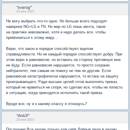
*svarog*
28 июн 2007
Не могу выбрать что-то одно. Но больше всего подходят
наверное NG+LG и TN. Но мир по LG лишь мечта, такое
на практике невозможно, хотя и надо делать все, чтобы
приблизиться к этому миру…
Верю, что закон и порядок способствуют вцелом
справедливости. Но не каждый порядок способствует добру. При
этом верю в равновесие, но вставать на сторону противную мне
не буду. Если равновесие нарушается, то просто сохраню
нейтралитет, тем самым не помогу не тем не другим. Если
равновесие катастрофически нарушается, то встану на защиту
проигрывающего. Ради высших целей готов выполнять приказ,
который не нравиться не споря, но сделаю все, чтобы не попасть
в ситуацию, когда приходится исполнять такой приказ.
Вроде все, ну и к какому классу я отношусь?
*AntiJI*
29 июн 2007
Последнее.Все делаю только для себя.Добрые дела я делаю