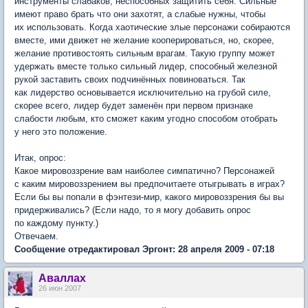
инструменты слабаков, неспособных защитить себя. Сильные
имеют право брать что они захотят, а слабые нужны, чтобы
их использовать. Когда хаотические злые персонажи собираются
вместе, ими движет не желание кооперироваться, но, скорее,
желание противостоять сильным врагам. Такую группу может
удержать вместе только сильный лидер, способный железной
рукой заставить своих подчинённых повиноваться. Так
как лидерство основывается исключительно на грубой силе,
скорее всего, лидер будет заменён при первом признаке
слабости любым, кто сможет каким угодно способом отобрать
у него это положение.
Итак, опрос:
Какое мировоззрение вам наиболее симпатично? Персонажей
с каким мировоззрением вы предпочитаете отыгрывать в играх?
Если бы вы попали в фэнтези-мир, какого мировоззрения бы вы
придерживались? (Если надо, то я могу добавить опрос
по каждому пункту.)
Отвечаем.
Сообщение отредактировал Эргонт: 28 апреля 2009 - 07:18
Аваллах
26 июн 2007