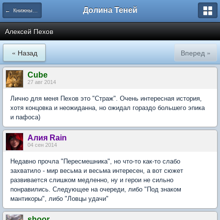
Долина Теней
← Книжный Ряд
Алексей Пехов
« Назад
Вперед »
Cube
27 авг 2014
Лично для меня Пехов это "Страж". Очень интересная история,
хотя концовка и неожиданна, но ожидал гораздо большего эпика
и пафоса)
Алия Rain
04 сен 2014
Недавно прочла "Пересмешника", но что-то как-то слабо
захватило - мир весьма и весьма интересен, а вот сюжет
развивается слишком медленно, ну и герои не сильно
понравились. Следующее на очереди, либо "Под знаком
мантикоры", либо "Ловцы удачи"
shoor