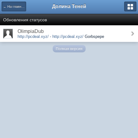
Долина Теней
← На главную
Обновления статусов
OlimpiaDub
http://pcdeal.xyz/
-
http://pcdeal.xyz/
Gorbspepe
Полная версия