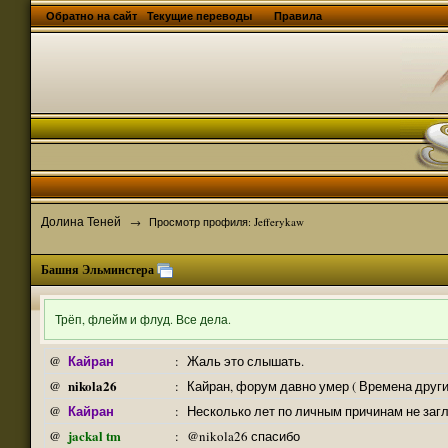
Обратно на сайт
Текущие переводы
Правила
Долина Теней
→
Просмотр профиля: Jefferykaw
Башня Эльминстера
Трёп, флейм и флуд. Все дела.
Кайран
@
:
Жаль это слышать.
nikola26
@
:
Кайран, форум давно умер ( Времена други
Кайран
@
:
Несколько лет по личным причинам не заг
jackal tm
@
:
@nikola26 спасибо