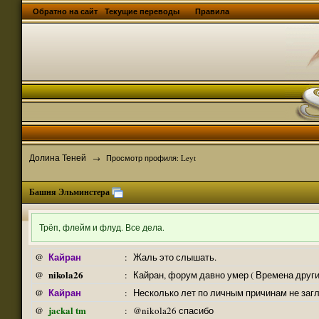
Обратно на сайт
Текущие переводы
Правила
Долина Теней
→
Просмотр профиля: Leyt
Башня Эльминстера
Трёп, флейм и флуд. Все дела.
Кайран
@
:
Жаль это слышать.
nikola26
@
:
Кайран, форум давно умер ( Времена други
Кайран
@
:
Несколько лет по личным причинам не заг
jackal tm
@
:
@nikola26 спасибо