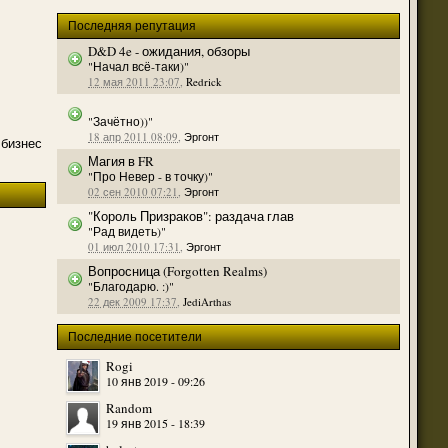
(23 августа 2023 - 09:11 )
Последняя репутация
(20 августа 2023 - 08:09 )
D&D 4e - ожидания, обзоры
(18 августа 2023 - 07:30 )
"Начал всё-таки)"
12 мая 2011 23:07
,
Redrick
(16 мая 2023 - 12:00 )
(16 мая 2023 - 12:14 )
"Зачётно))"
18 апр 2011 08:09
,
Эргонт
(14 апреля 2023 - 07:57 )
й бизнес
Магия в FR
(07 апреля 2023 - 10:04 )
"Про Невер - в точку)"
(07 апреля 2023 - 02:22 )
02 сен 2010 07:21
,
Эргонт
(07 апреля 2023 - 02:21 )
"Король Призраков": раздача глав
"Рад видеть)"
(01 апреля 2023 - 12:21 )
01 июл 2010 17:31
,
Эргонт
(01 апреля 2023 - 12:00 )
Вопросница (Forgotten Realms)
"Благодарю. :)"
(31 марта 2023 - 05:51 )
22 дек 2009 17:37
,
JediArthas
(29 марта 2023 - 11:11 )
Последние посетители
о для временного складирования переводов.
(23 марта 2023 - 02:58 )
(21 марта 2023 - 09:01 )
Rogi
10 янв 2019 - 09:26
(28 октября 2022 - 01:46 )
Random
(05 октября 2022 - 10:31 )
19 янв 2015 - 18:39
(05 октября 2022 - 10:30 )