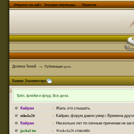
Обратно на сайт
Текущие переводы
Правила
Долина Теней
→
Публикации qessa
Башня Эльминстера
Трёп, флейм и флуд. Все дела.
Кайран
@
:
Жаль это слышать.
nikola26
@
:
Кайран, форум давно умер ( Времена други
Кайран
@
:
Несколько лет по личным причинам не заг
jackal tm
@
:
@nikola26 спасибо