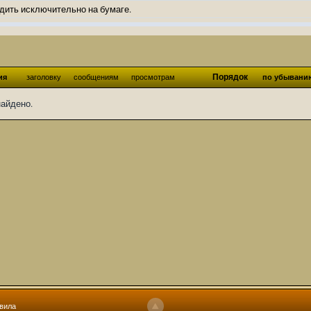
дить исключительно на бумаге.
ов и Ангелы из Ада были и будут только на бумаге.
нонсов не делал.
од Ангелов из Ада, а в электронном варианте нету вариантов?
Порядок
ия
заголовку
сообщениям
просмотрам
по убывани
ти какие, подскажите пожалуйста?)
найдено.
господства аболетов на бусти:
https://boosty.to/abeir_toril/donate
 Радует, что дело переводов живёт и процветает!
u...chnost-strakha/
няты
т как раньше?
ги нужны? Так эта организация описана в "Лордах тьмы", книге правил по
 про организацию искажённая руна? Это некро-вампо нечистивая организ
 но процесс не очень быстрый будет. Думаю в течении 1-2 месяцев
ечатки, с телефона не очень удобно)
том по ходу чтения правлю. Получается не совнлитературный перевод, но
вила