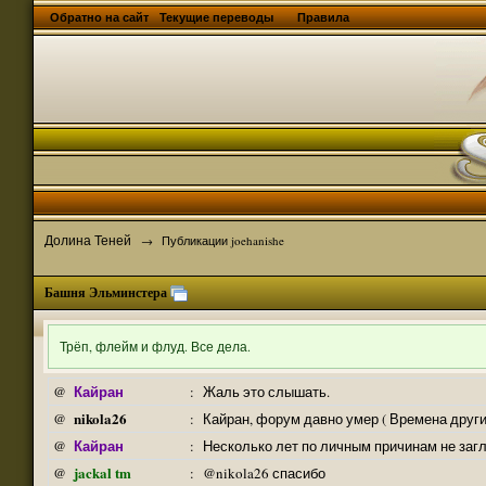
Обратно на сайт
Текущие переводы
Правила
Долина Теней
→
Публикации joehanishe
Башня Эльминстера
Трёп, флейм и флуд. Все дела.
Кайран
@
:
Жаль это слышать.
nikola26
@
:
Кайран, форум давно умер ( Времена други
Кайран
@
:
Несколько лет по личным причинам не заг
jackal tm
@
:
@nikola26 спасибо