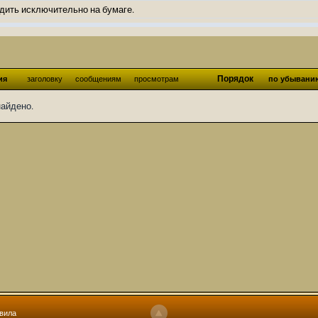
дить исключительно на бумаге.
ов и Ангелы из Ада были и будут только на бумаге.
нонсов не делал.
од Ангелов из Ада, а в электронном варианте нету вариантов?
Порядок
ия
заголовку
сообщениям
просмотрам
по убывани
ти какие, подскажите пожалуйста?)
найдено.
господства аболетов на бусти:
https://boosty.to/abeir_toril/donate
 Радует, что дело переводов живёт и процветает!
u...chnost-strakha/
няты
т как раньше?
ги нужны? Так эта организация описана в "Лордах тьмы", книге правил по
 про организацию искажённая руна? Это некро-вампо нечистивая организ
 но процесс не очень быстрый будет. Думаю в течении 1-2 месяцев
ечатки, с телефона не очень удобно)
том по ходу чтения правлю. Получается не совнлитературный перевод, но
вила