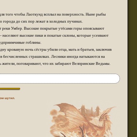
(23 июня 2021 - 04:03 )
 для того чтобы Лаоткунд всплыл на поверхность. Ныне рыбы
Братство Грифона"
(23 июня 2021 - 02:58 )
 города до сих пор лежат в холодных пучинах.
(23 июня 2021 - 12:14 )
 от реки Умбер. Высокие покрытые утёсами горы опоясывают
 населяют высокие пики и покатые склоны, которые усеивают
ода.
(23 июня 2021 - 11:42 )
редприимчивые гоблины.
дну кровавую ночь сёстры убили отца, мать и братьев, заключив
(16 июня 2021 - 08:36 )
 в бесчисленных страшилках. Лесники иногда натыкаются на
ь жители, поговаривают, что их забирают Велпринские Ведьмы.
(09 июня 2021 - 12:38 )
, могут скачать любой материал, выложенный
(09 июня 2021 - 12:22 )
том шутил.
(08 июня 2021 - 11:12 )
(30 марта 2021 - 11:43 )
(27 марта 2021 - 12:08 )