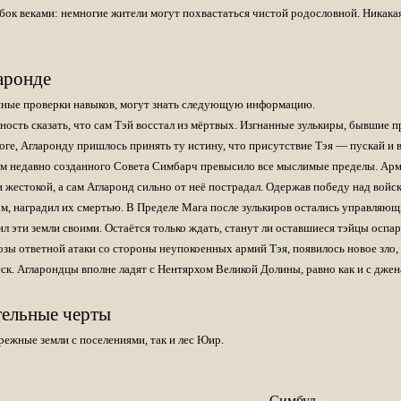
ую версию, скачать хотел?
 бок веками: немногие жители могут похвастаться чистой родословной. Никак
 не скачивали?
аронде
временный склад. Менять и прикручивать что-то здесь не имеет смысла.
ные проверки навыков, могут знать следующую информацию.
s://www.ign.com/...mibextid=Zxz2cZ
ость сказать, что сам Тэй восстал из мёртвых. Изгнанные зулькиры, бывшие п
оге, Агларонду пришлось принять ту истину, что присутствие Тэя — пускай и 
оролевства
ем недавно созданного Совета Симбарч превысило все мыслимые пределы. Арм
и жестокой, а сам Агларонд сильно от неё пострадал. Одержав победу над войс
Тэм, наградил их смертью. В Пределе Мага после зулькиров остались управляющ
ил эти земли своими. Остаётся только ждать, станут ли оставшиеся тэйцы осп
зы ответной атаки со стороны неупокоенных армий Тэя, появилось новое зло,
ск. Агларондцы вполне ладят с Нентярхом Великой Долины, равно как и с джен
 и альтернатив ей нет.
-то ответит. Форум скорее мёртв, чем жив и используется исключительн
тельные черты
Кука из сборника "Королевства Загадок" (в теме Перевод рассказов).
режные земли с поселениями, так и лес Юир.
а два месяца, до 03.01.2023 !
ре. Пока не закроем перевод по Братству Грифонов второй не откроем.
Симбул