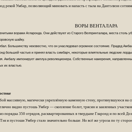
од рекой Умбар, позволяющий миновать и напасть с тыла на Дантэлиэн сотням
эл. версию книги - да, проблем нет.
книге Боба с переведенной аннотацией.
ВОРЫ ВЕНТАЛАРА
 перевод первой книги а также в очереди перевод третьей книги из "Брат
нитыми ворами Агларонда. Они действуют из Старого Велпринталара, места столь убо
не будет.
оровскую шайку.
задуматься как оплатить покупку.
бал. Большинству неизвестно, что он унаследовал огромное состояние. Прадед Амбал
овую книгу до ее выхода
нд большей частью и принял власть симбарч, некоторые влиятельные людские лорды 
. Амбалу импонирует амплуа революционера. Собственные намерения, направленные п
новой трилогии
http://rasalvatore.c...x?siteNews=1287
х их властью.
)
по традиции вывесить список замеченных опечаток, и как вы думаете, что
сем, кто активничал этот год на форуме, только благодаря вам он живёт!
остоке
обой массивную, магически укреплённую каменную стену, протянувшуюся на св
лично видно пустошь Умбер — скопление болот, трясин и заиленных участков
из порядка 350 отрядов, расквартированных в твердыне Гларонд и по всей Д
е понятно
Тэя и пустоши Умбер стало значительно больше. Но всё же угроза по ту стор
 это книга "Без границ". Вторая книга из цикла Поколения и уже давно п