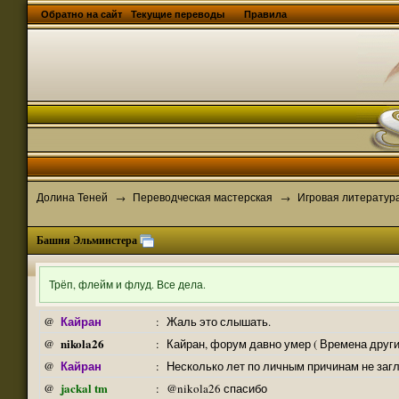
Обратно на сайт
Текущие переводы
Правила
Долина Теней
Переводческая мастерская
Игровая литератур
→
→
Башня Эльминстера
Трёп, флейм и флуд. Все дела.
Кайран
@
:
Жаль это слышать.
nikola26
@
:
Кайран, форум давно умер ( Времена други
Кайран
@
:
Несколько лет по личным причинам не заг
jackal tm
@
:
@nikola26 спасибо