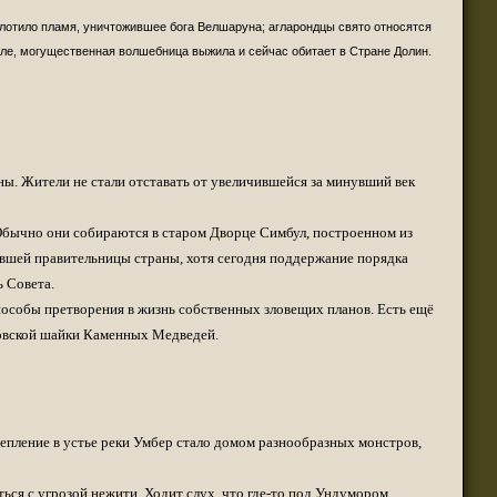
(05 октября 2022 - 10:28 )
глотило пламя, уничтожившее бога Велшаруна; агларондцы свято относятся
(05 октября 2022 - 04:52 )
ле, могущественная волшебница выжила и сейчас обитает в Стране Долин.
(17 августа 2022 - 07:46 )
я найду.
(12 августа 2022 - 08:16 )
до спецов далеко, просто думал помочь,
(12 августа 2022 - 04:55 )
(12 августа 2022 - 02:02 )
ны. Жители не стали отставать от увеличившейся за минувший век
(12 августа 2022 - 02:02 )
(12 августа 2022 - 02:00 )
 Обычно они собираются в старом Дворце Симбул, построенном из
ли кому то из переводчиков, хотя бы на
(12 августа 2022 - 11:11 )
бывшей правительницы страны, хотя сегодня поддержание порядка
 Совета.
(12 августа 2022 - 11:08 )
пособы претворения в жизнь собственных зловещих планов. Есть ещё
(11 августа 2022 - 07:46 )
ровской шайки Каменных Медведей.
(11 августа 2022 - 07:46 )
(11 августа 2022 - 01:31 )
(10 августа 2022 - 08:07 )
ния в продажу. На счёт IRC улыбнуло, сейчас
(20 июля 2022 - 11:46 )
епление в устье реки Умбер стало домом разнообразных монстров,
 все заглохло и стоит на месте. 9 августа уже не за горами
стро.
(01 апреля 2022 - 09:57 )
ся с угрозой нежити. Ходит слух, что где-то под Ундумором