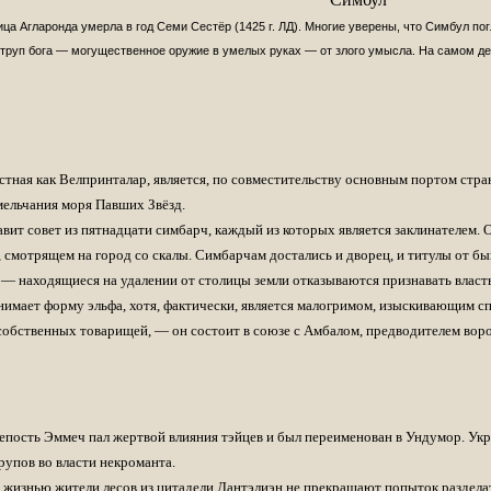
иги как раз по этой локации.
ца Агларонда умерла в год Семи Сестёр (1425 г. ЛД). Многие уверены, что Симбул по
ересует сама локация и ее история.
 труп бога — могущественное оружие в умелых руках — от злого умысла. На самом де
лога новой книги, с переводом отсюда, что бы совсем не позориться))
помочь с переводом рассказов из антологий. Редактора на ваши переводы 
к себе, если совсем честно, члучше чем машинный наверное, надеюсь, но 
естная как Велпринталар, является, по совместительству основным портом стра
если Redrick не добьёт.
змельчания моря Павших Звёзд.
найден.
вит совет из пятнадцати симбарч, каждый из которых является заклинателем.
тировать и читать по ходу дела, в принципе могу потом выложить на сайт и
, смотрящем на город со скалы. Симбарчам достались и дворец, и титулы от 
итет)
— находящиеся на удалении от столицы земли отказываются признавать власть
нимает форму эльфа, хотя, фактически, является малогримом, изыскивающим с
обственных товарищей, — он состоит в союзе с Амбалом, предводителем во
е скачать?)
 Гугле новые книги Сальваторе появляются на второй день после поступле
пость Эммеч пал жертвой влияния тэйцев и был переименован в Ундумор. Укр
де, где функционал лучше чем в Ирке. На тему сбора средств на книги, чет
упов во власти некроманта.
 говорил о самостоятельной покупке. А в варезе книги будут достаточно бы
жизнью жители лесов из цитадели Дантэлиэн не прекращают попыток разделать