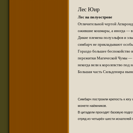
naugrim
@
:
А причем тут издательство? У автора не бы
Лес Юир
nikola26
@
:
@naugrim в комментариях к посту издательс
Лес на полуострове
Прошла инфа о второй книге в трилогии Пок
naugrim
@
:
from=post&post_bottom=1#comments при этом
Отличительной чертой Агларонда
nikola26
@
:
Сейчас переоткрою, пиши
ожившие кошмары, а иногда — в
Easter
@
:
Прочитал "Королевства Тени", хотел вывеси
Дикие племена полуэльфов и эль
nikola26
@
:
Друзья! В группе один энтузиаст сделал ф
симбарч не прикладывают особых
Гораздо большее беспокойство в
jackal tm
@
:
@nikola26 прочитал пролог. Свою версию мо
пережитки Магической Чумы — в
nikola26
@
:
Маэстро уже начал перевод
некогда вели к королевство под
jackal tm
@
:
@nikola26 это само собой. Просто маэстро 
Большая часть Сильдеюира ныне 
nikola26
@
:
jackal tm, просьба не выкладывать здесь 
Сделал машинный перевод 1й книги "Звёздн
jackal tm
@
:
сюда или в почту, если кому нужно, сэкон
nikola26
@
:
Естественно на английском языке
Симбарч построили крепость к югу 
nikola26
@
:
Новая книга Сальваторе "Звёздный анклав
монете наёмников.
naugrim
@
:
Господа есть пролог и вступление новой к
В цитадели проходят базовую подго
Bastian
@
:
Красавцы, чё!
отряд из четырёх-шести искателей 
nikola26
@
:
С учетом продления доменов следующим лет
Есть на свете всё-таки святые люди. Кто-т