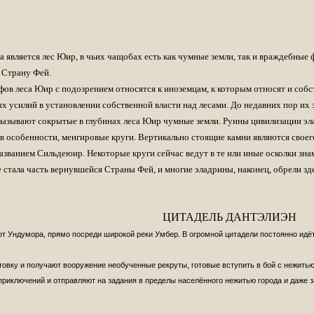
ло анонса книги
тво написало, что книга еще в печати.
оления Сальваторе "Предел не положен" ,https://m.vk.com/wall-2976989_12
 на офф.сайте да и вообще ни где больше об этом нет. Кто нибудь в курсе
 является лес Юир, в чьих чащобах есть как чумные земли, так и враждебные 
 Страну Фей.
ть список замеченных опечаток, а тема уже закрыта...(
фов леса Юир с подозрением относятся к иноземцам, к которым относят и соб
игурку Дзирта. По-моему получилось отлично. Зацените.
 усилий в установлении собственной власти над лесами. До недавних пор их
https://vk.com/abe
ызывают сокрытые в глубинах леса Юир чумные земли. Руины цивилизации элад
жно даже не открывать, там вроде и похоже, но явно не то.
 особенности, менгировые круги. Вертикально стоящие камни являются своег
 названием Сильдеюир. Некоторые круги сейчас ведут в те или иные осколки 
занят пока, решил попробовать сам таким вот образом)
стала часть вернувшейся Страны Фей, и многие эладрины, наконец, обрели зд
ссылку на этот перевод, только в личку желающим. Зачем портить впечатл
ого анклава" при помощи google. Правда его до ума доводить ещё, но это 
омите полчаса времени)
ЦИТАДЕЛЬ ДАНТЭЛИЭН
от Ундумора, прямо посреди широкой реки Умбер. В огромной цитадели постоянно идё
" на сайте
https://abeir-toril....ht-enclave.html
ниги Сальваторе, но доступ только в режиме предосмотра тут
https://previe
товку и получают вооружение необученные рекруты, готовые вступить в бой с нежит
приключений и отправляют на задания в пределы населённого нежитью города и даже з
ом из этих средств, у нас всё оплачено до января 2023 года.
о ночью закинул нам денежек.