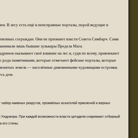
(14 декабря 2021 - 08:53 )
(13 декабря 2021 - 01:05 )
9566?from=fantastikabookclub?
(13 декабря 2021 - 09:56 )
?
феи. В лесу есть ещё и неисправные порталы, порой ведущие в
(11 октября 2021 - 05:35 )
(10 октября 2021 - 06:53 )
ственных сограждан. Они не признают власти Совета Симбарч. Сами
 занимали лишь бывшие зулькиры Предела Мага.
ir...all-14647_19871
(23 сентября 2021 - 03:29 )
ринов оказывают своё влияние на лес и, судя по всему, привлекают
(19 августа 2021 - 05:26 )
о рода памятниками, которые отмечают фейские порталы, которые
(18 августа 2021 - 11:22 )
знаменитых земель — населённые диковинными чудовищами островки.
(18 августа 2021 - 10:23 )
есь дом.
ение, лучше дождаться литературного.
(17 августа 2021 - 10:46 )
по ходу чтения только буду. Могу скинуть
(17 августа 2021 - 03:30 )
(04 августа 2021 - 09:26 )
т набор наивных рекрутов, прожжёных искателей приключей и верных
(04 августа 2021 - 09:25 )
w.aer....il=1&emailcap=0
(15 июля 2021 - 03:29 )
ью Ундумора. При каждой возможности власти цитадели снаряжают отборный
(24 июня 2021 - 07:56 )
а его стены.
(24 июня 2021 - 11:24 )
(24 июня 2021 - 11:17 )