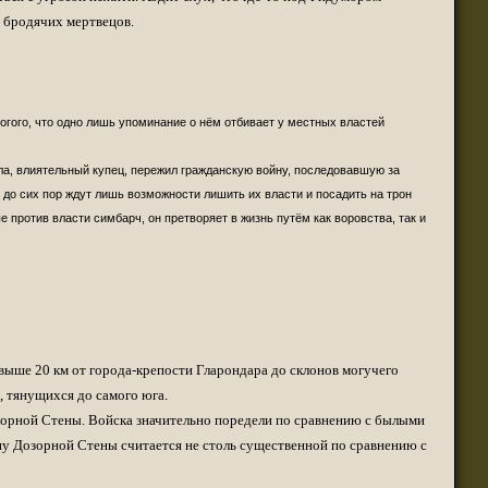
(13 марта 2022 - 04:02 )
 бродячих мертвецов.
(12 марта 2022 - 08:50 )
(12 марта 2022 - 06:56 )
ства грифонов".
(12 марта 2022 - 03:52 )
гого, что одно лишь упоминание о нём отбивает у местных властей
(12 марта 2022 - 03:51 )
(11 марта 2022 - 08:19 )
а, влиятельный купец, пережил гражданскую войну, последовавшую за
(10 марта 2022 - 02:35 )
до сих пор ждут лишь возможности лишить их власти и посадить на трон
(07 марта 2022 - 12:56 )
ротив власти симбарч, он претворяет в жизнь путём как воровства, так и
(07 марта 2022 - 12:45 )
(13 февраля 2022 - 02:17 )
 обнаружил?..)
(12 февраля 2022 - 02:44 )
(11 февраля 2022 - 03:17 )
!!
(31 декабря 2021 - 08:08 )
ыше 20 км от города-крепости Гларондара до склонов могучего
(28 декабря 2021 - 06:30 )
, тянущихся до самого юга.
(27 декабря 2021 - 12:43 )
озорной Стены. Войска значительно поредели по сравнению с былыми
(15 декабря 2021 - 03:25 )
ону Дозорной Стены считается не столь существенной по сравнению с
ереведённая здесь
https://www.abeir-to...-
(14 декабря 2021 - 12:49 )