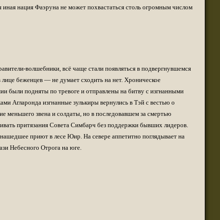
(23 августа 2023 - 09:11 )
ая иная нация Фаэруна не может похвастаться столь огромным числом
(20 августа 2023 - 08:09 )
(18 августа 2023 - 07:30 )
(16 мая 2023 - 12:00 )
(16 мая 2023 - 12:14 )
(14 апреля 2023 - 07:57 )
равители-волшебники, всё чаще стали появляться в подвергнувшемся
в лице беженцев — не думает сходить на нет. Хроническое
(07 апреля 2023 - 10:04 )
ии были подняты по тревоге и отправлены на битву с изгнанными
(07 апреля 2023 - 02:22 )
ками Агларонда изгнанные зулькиры вернулись в Тэй с вестью о
(07 апреля 2023 - 02:21 )
ие меньшего звена и солдаты, но в последовавшем за смертью
(01 апреля 2023 - 12:21 )
аривать притязания Совета Симбарч без поддержки бывших лидеров.
(01 апреля 2023 - 12:00 )
 нашедшее приют в лесе Юир. На севере аппетитно поглядывает на
(31 марта 2023 - 05:51 )
ази Небесного Отрога на юге.
(29 марта 2023 - 11:11 )
о для временного складирования переводов.
(23 марта 2023 - 02:58 )
(21 марта 2023 - 09:01 )
(28 октября 2022 - 01:46 )
(05 октября 2022 - 10:31 )
(05 октября 2022 - 10:30 )