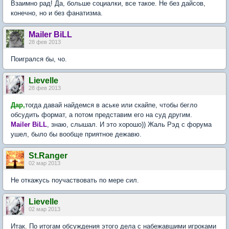
Взаимно рад! Да, больше социалки, все такое. Не без дайсов,
конечно, но и без фанатизма.
Mailer BiLL
28 фев 2013
Поигрался бы, чо.
Lievelle
28 фев 2013
Дар,
тогда давай найдемся в аське или скайпе, чтобы бегло
обсудить формат, а потом представим его на суд другим.
Mailer BiLL
, знаю, слышал. И это хорошо)) Жаль Рэд с форума
ушел, было бы вообще приятное дежавю.
St.Ranger
02 мар 2013
Не откажусь поучаствовать по мере сил.
Lievelle
02 мар 2013
Итак. По итогам обсуждения этого дела с набежавшими игроками