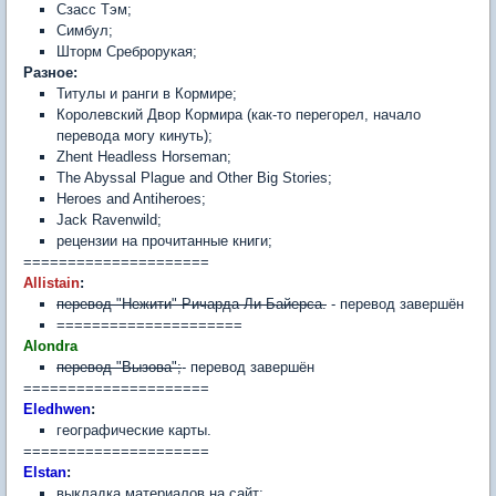
Сзасс Тэм;
Симбул;
Шторм Среброрукая;
Разное:
Титулы и ранги в Кормире;
Королевский Двор Кормира (как-то перегорел, начало
перевода могу кинуть);
Zhent Headless Horseman;
The Abyssal Plague and Other Big Stories;
Heroes and Antiheroes;
Jack Ravenwild;
рецензии на прочитанные книги;
=====================
Allistain
:
перевод "Нежити" Ричарда Ли Байерса.
- перевод завершён
=====================
Alondra
перевод "Вызова";
- перевод завершён
=====================
Eledhwen
:
географические карты.
=====================
Elstan
:
выкладка материалов на сайт;