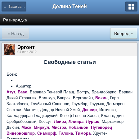
Долина Теней
← Ваши замечания и предложения
Разнарядка
« Назад
Вперед »
Эргонт
04 июл 2012
Свободные статьи
Боги:
Аббатор,
Азут
,
Баал
, Баравар Теневой Плащ, Богтру, Брандобарис, Бэрван
Дикий Странник, Валькур, Вапрак, Вергадейн,
Вокин
, Гарл
Златоблеск, Глубинный Сашелас, Грумбар, Груумш, Дагмарен
Светлая Мантия, Дендар Ночной Змей,
Денеир
, Истишиа,
Каллардюран Гладкорукий, Кезеф Гончая Хаоса, Клангеддин
Сребробородый, Коссут,
Лейра
,
Ллиира
,
Лурью
, Мартаммор
Дьюин,
Маск
,
Миркул
,
Мистра
,
Нобаньон
,
Путеводец
Виверношпор
,
Сиаморф
,
Талона
,
Тимора
, Хруггек