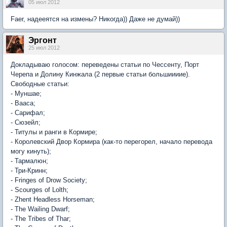
05 июл 2012
Faer, надееятся на измены? Никогда)) Даже не думай))
Эргонт
25 июл 2012
Докладываю голосом: переведены статьи по Чессенту, Порт
Черепа и Долину Кинжала (2 первые статьи большиииие).
Свободные статьи:
- Муншае;
- Вааса;
- Сарифал;
- Сюзейл;
- Титулы и ранги в Кормире;
- Королевский Двор Кормира (как-то перегорел, начало перевода
могу кинуть);
- Тармалюн;
- Три-Кринн;
- Fringes of Drow Society;
- Scourges of Lolth;
- Zhent Headless Horseman;
- The Wailing Dwarf;
- The Tribes of Thar;