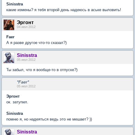
Sinisstra
какие измены? я тебя второй день надеюсь в аське выловить!
Эргонт
04 июл 2012
Faer
А я разве другое что-то сказал?)
Sinisstra
05 июл 2012
Ты забыл, что я вообще-то в отпуске?)
*Faer*
05 июл 2012
Эргонт
ок. затупил.
Sinisstra
помню я, но надеяться ведь это не мешает? ))
Sinisstra