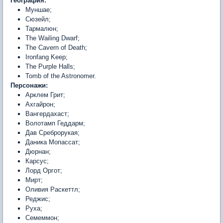
География:
Муншае;
Сюзейл;
Тармалюн;
The Wailing Dwarf;
The Cavern of Death;
Ironfang Keep;
The Purple Halls;
Tomb of the Astronomer.
Персонажи:
Арклем Грит;
Ахгайрон;
Вангердахаст;
Волотамп Геддарм;
Дав Среброрукая;
Даника Мопассат;
Дюрнан;
Карсус;
Лорд Оргот;
Мирт;
Оливия Раскеттл;
Реджис;
Руха;
Семеммон;