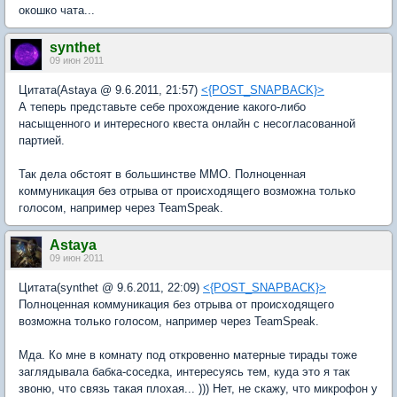
окошко чата...
synthet
09 июн 2011
Цитата(Astaya @ 9.6.2011, 21:57)
<{POST_SNAPBACK}>
А теперь представьте себе прохождение какого-либо
насыщенного и интересного квеста онлайн с несогласованной
партией.
Так дела обстоят в большинстве ММО. Полноценная
коммуникация без отрыва от происходящего возможна только
голосом, например через TeamSpeak.
Astaya
09 июн 2011
Цитата(synthet @ 9.6.2011, 22:09)
<{POST_SNAPBACK}>
Полноценная коммуникация без отрыва от происходящего
возможна только голосом, например через TeamSpeak.
Мда. Ко мне в комнату под откровенно матерные тирады тоже
заглядывала бабка-соседка, интересуясь тем, куда это я так
звоню, что связь такая плохая... ))) Нет, не скажу, что микрофон у