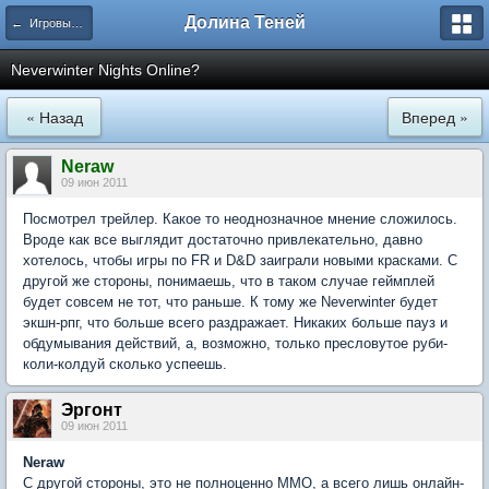
Долина Теней
← Игровые инкарнации сеттинга
Neverwinter Nights Online?
« Назад
Вперед »
Neraw
09 июн 2011
Посмотрел трейлер. Какое то неоднозначное мнение сложилось.
Вроде как все выглядит достаточно привлекательно, давно
хотелось, чтобы игры по FR и D&D заиграли новыми красками. С
другой же стороны, понимаешь, что в таком случае геймплей
будет совсем не тот, что раньше. К тому же Neverwinter будет
экшн-рпг, что больше всего раздражает. Никаких больше пауз и
обдумывания действий, а, возможно, только пресловутое руби-
коли-колдуй сколько успеешь.
Эргонт
09 июн 2011
Neraw
С другой стороны, это не полноценно ММО, а всего лишь онлайн-