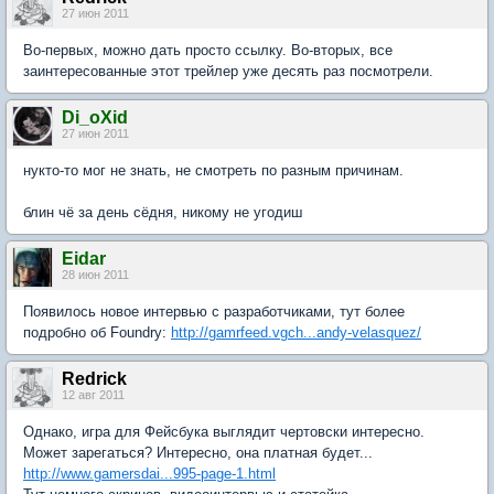
27 июн 2011
Во-первых, можно дать просто ссылку. Во-вторых, все
заинтересованные этот трейлер уже десять раз посмотрели.
Di_oXid
27 июн 2011
нукто-то мог не знать, не смотреть по разным причинам.
блин чё за день сёдня, никому не угодиш
Eidar
28 июн 2011
Появилось новое интервью с разработчиками, тут более
подробно об Foundry:
http://gamrfeed.vgch...andy-velasquez/
Redrick
12 авг 2011
Однако, игра для Фейсбука выглядит чертовски интересно.
Может зарегаться? Интересно, она платная будет...
http://www.gamersdai...995-page-1.html