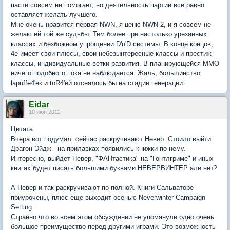
пасти совсем не помогает, но деятельность партии все равно
оставляет желать лучшего.
Мне очень нравится первая NWN, я ценю NWN 2, и я совсем не
желаю ей той же судьбы. Тем более при настолько урезанных
классах и безбожном упрощении D'n'D системы. В конце концов,
4е имеет свои плюсы, свои небезынтересные классы и престиж-
классы, индивидуальные ветки развития. В планирующейся MMO
ничего подобного пока не наблюдается. Жаль, большинство
lapuffe4'ек и toR4'ей отсеялось бы на стадии генерации.
Eidar
10 июн 2011
Цитата
Вчера вот подумал: сейчас раскручивают Невер. Стоило выйти
Драгон Эйдж - на прилавках появились книжки по нему.
Интересно, выйдет Невер, "ФАНтастика" на "Гонтлгриме" и иных
книгах будет писать большими буквами НЕВЕРВИНТЕР али нет?
А Невер и так раскручивают по полной. Книги Сальваторе
приурочены, плюс еще выходит осенью Neverwinter Campaign
Setting.
Странно что во всем этом обсуждении не упомянули одно очень
большое преимущество перед другими играми. Это возможность