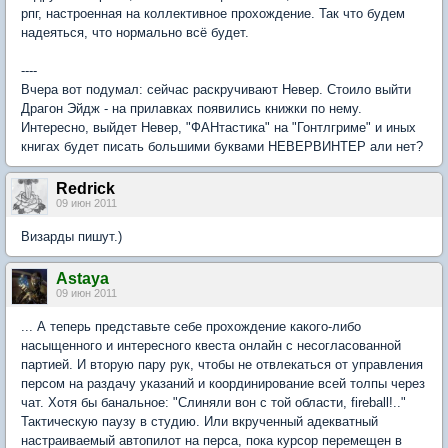
рпг, настроенная на коллективное прохождение. Так что будем
надеяться, что нормально всё будет.
----
Вчера вот подумал: сейчас раскручивают Невер. Стоило выйти
Драгон Эйдж - на прилавках появились книжки по нему.
Интересно, выйдет Невер, "ФАНтастика" на "Гонтлгриме" и иных
книгах будет писать большими буквами НЕВЕРВИНТЕР али нет?
Redrick
09 июн 2011
Визарды пишут.)
Astaya
09 июн 2011
... А теперь представьте себе прохождение какого-либо
насыщенного и интересного квеста онлайн с несогласованной
партией. И вторую пару рук, чтобы не отвлекаться от управления
персом на раздачу указаний и координирование всей толпы через
чат. Хотя бы банальное: "Слиняли вон с той области, fireball!.."
Тактическую паузу в студию. Или вкрученный адекватный
настраиваемый автопилот на перса, пока курсор перемещен в