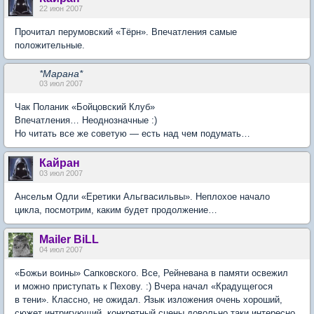
22 июн 2007
Прочитал перумовский «Тёрн». Впечатления самые
положительные.
*Марана*
03 июл 2007
Чак Поланик «Бойцовский Клуб»
Впечатления… Неоднозначные :)
Но читать все же советую — есть над чем подумать…
Кайран
03 июл 2007
Ансельм Одли «Еретики Альгвасильвы». Неплохое начало
цикла, посмотрим, каким будет продолжение…
Mailer BiLL
04 июл 2007
«Божьи воины» Сапковского. Все, Рейневана в памяти освежил
и можно приступать к Пехову. :) Вчера начал «Крадущегося
в тени». Классно, не ожидал. Язык изложения очень хороший,
сюжет интригующий, конкретный сцены довольно таки интересно