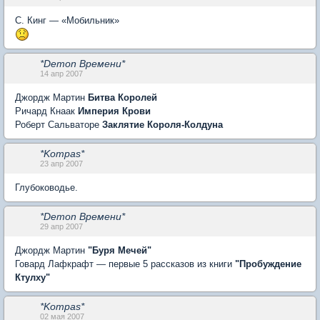
С. Кинг — «Мобильник»
*Demon Времени*
14 апр 2007
Джордж Мартин
Битва Королей
Ричард Кнаак
Империя Крови
Роберт Сальваторе
Заклятие Короля-Колдуна
*Kompas*
23 апр 2007
Глубоководье.
*Demon Времени*
29 апр 2007
Джордж Мартин
"Буря Мечей"
Говард Лафкрафт — первые 5 рассказов из книги
"Пробуждение
Ктулху"
*Kompas*
02 мая 2007