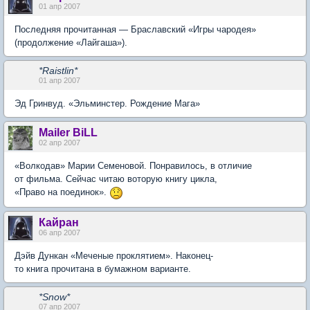
01 апр 2007
Последняя прочитанная — Браславский «Игры чародея»
(продолжение «Лайгаша»).
*Raistlin*
01 апр 2007
Эд Гринвуд. «Эльминстер. Рождение Мага»
Mailer BiLL
02 апр 2007
«Волкодав» Марии Семеновой. Понравилось, в отличие
от фильма. Сейчас читаю воторую книгу цикла,
«Право на поединок».
Кайран
06 апр 2007
Дэйв Дункан «Меченые проклятием». Наконец-
то книга прочитана в бумажном варианте.
*Snow*
07 апр 2007