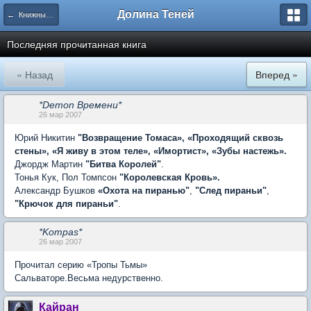
Долина Теней
← Книжный Ряд
Последняя прочитанная книга
« Назад
Вперед »
*Demon Времени*
26 мар 2007
Юрий Никитин
"Возвращение Томаса», «Проходящий сквозь
стены», «Я живу в этом теле», «Имортист», «Зубы настежь».
Джордж Мартин
"Битва Королей"
.
Тонья Кук, Пол Томпсон
"Королевская Кровь».
Александр Бушков
«Охота на пиранью"
,
"След пираньи"
,
"Крючок для пираньи"
.
*Kompas*
26 мар 2007
Прочитал серию «Тропы Тьмы»
Сальваторе.Весьма недурственно.
Кайран