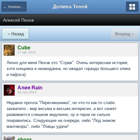
Долина Теней
← Книжный Ряд
Алексей Пехов
« Назад
Вперед »
Cube
27 авг 2014
Лично для меня Пехов это "Страж". Очень интересная история,
хотя концовка и неожиданна, но ожидал гораздо большего эпика
и пафоса)
Алия Rain
04 сен 2014
Недавно прочла "Пересмешника", но что-то как-то слабо
захватило - мир весьма и весьма интересен, а вот сюжет
развивается слишком медленно, ну и герои не сильно
понравились. Следующее на очереди, либо "Под знаком
мантикоры", либо "Ловцы удачи"
shoor