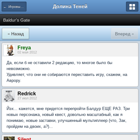
Долина Теней
← Игровые инкарнации сеттинга
Baldur's Gate
« Назад
Вперед »
Freya
02 мая 2012
Да, если б не оставили 2 редакцию, то многое было бы
невозможно.
Удивляет, что они не собираются переставить игру, скажем, на
Аврору.
Redrick
27 июл 2012
Йэх... кажется, мне придется перепройти Балдур ЕЩЕ РАЗ. Три
новых персонажа, новый квест, довольно масштабный, как я
понимаю, новые заставки, улучшенный мультиплеер (что, Зак,
пройдем на двоих, а?)...
Silent