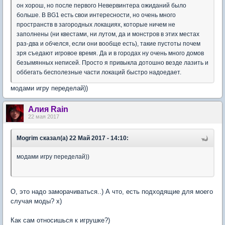
он хорош, но после первого Невервинтера ожиданий было
больше. В BG1 есть свои интересности, но очень много
пространств в загородных локациях, которые ничем не
заполнены (ни квестами, ни лутом, да и монстров в этих местах
раз-два и обчелся, если они вообще есть), такие пустоты почем
зря съедают игровое время. Да и в городах ну очень много домов
безымянных неписей. Просто я привыкла дотошно везде лазить и
оббегать бесполезные части локаций быстро надоедает.
модами игру переделай))
Алия Rain
22 мая 2017
Mogrim сказал(а) 22 Май 2017 - 14:10:
модами игру переделай))
О, это надо заморачиваться..) А что, есть подходящие для моего
случая моды? х)
Как сам относишься к игрушке?)