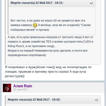
Mogrim сказал(а) 22 Май 2017 - 18:31:
Вот честно, я ее даже не играл xD не нравится мне эта
камера наверху
А вообще, кучу же их создали)) "Сказки
побережья мечей" и прочее)
А зря, есть куча прикольных игрушек от третьего лица) А вот от
первого я, кроме семейства TES и всяких шутеров типа CoD4 и
Kiling Floor1, и не припомню сходу...
Модов и на первый Невервинтер кучу сделали, я почти все
переведенные опробовала)
Я попробовал и буржуйские тоже)) мод на телепортацию по
локации, прыжкам и прочему просто сказка! А еще куча
ретекстуров))
Алия Rain
22 мая 2017
Mogrim сказал(а) 22 Май 2017 - 19:42: