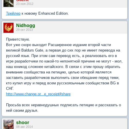
23 ноя 2012
Трейлер
к новому Enhanced Edition.
Nidhogg
29 окт 2013
Приветствую.
Вот уже скоро выходит Расширенное издание второй части
великой Baldurs Gate, а первая до сих пор не имеет перевода на
русский язык. При этом сам перевод есть, а реализовать его в
игре разработчики по какой-то непонятной причине не могут - мол,
наш юникод сложнее китайского. В связи с этим прошу обратить
внимание сообщества на петицию, целью которой является
заставить разработчиков выполнить свои обещание перед теми,
кто купил игру и перед всем русскоязычным сообществом BG в
СНГ.
http://www.change.or...e_receipt#share
Просьба всех неравнодушных подписать петицию и рассказать о
ней своим друзья.
shoor
08 авг 2014