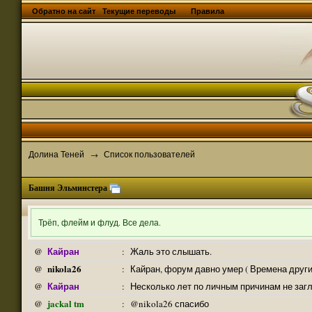
Обратно на сайт
Текущие переводы
Правила
Долина Теней
Список пользователей
→
Башня Эльминстера
Трёп, флейм и флуд. Все дела.
Кайран
@
:
Жаль это слышать.
nikola26
@
:
Кайран, форум давно умер ( Времена други
Кайран
@
:
Несколько лет по личным причинам не заг
jackal tm
@
:
@nikola26 спасибо