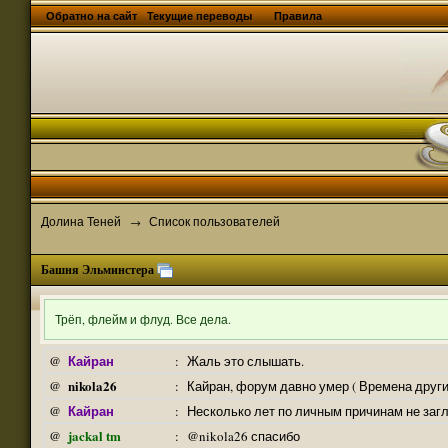
Обратно на сайт
Текущие переводы
Правила
Долина Теней
Список пользователей
→
Башня Эльминстера
Трёп, флейм и флуд. Все дела.
Кайран
@
:
Жаль это слышать.
nikola26
@
:
Кайран, форум давно умер ( Времена други
Кайран
@
:
Несколько лет по личным причинам не заг
jackal tm
@
:
@nikola26 спасибо