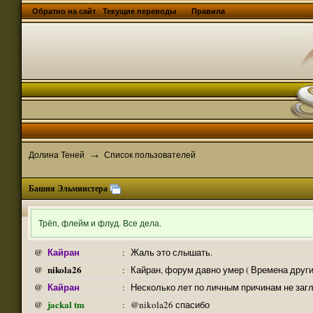
Обратно на сайт
Текущие переводы
Правила
Долина Теней
Список пользователей
→
Башня Эльминстера
Трёп, флейм и флуд. Все дела.
Кайран
@
:
Жаль это слышать.
nikola26
@
:
Кайран, форум давно умер ( Времена други
Кайран
@
:
Несколько лет по личным причинам не заг
jackal tm
@
:
@nikola26 спасибо