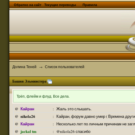
Обратно на сайт
Текущие переводы
Правила
Долина Теней
Список пользователей
→
Башня Эльминстера
Трёп, флейм и флуд. Все дела.
Кайран
@
:
Жаль это слышать.
nikola26
@
:
Кайран, форум давно умер ( Времена други
Кайран
@
:
Несколько лет по личным причинам не заг
jackal tm
@
:
@nikola26 спасибо