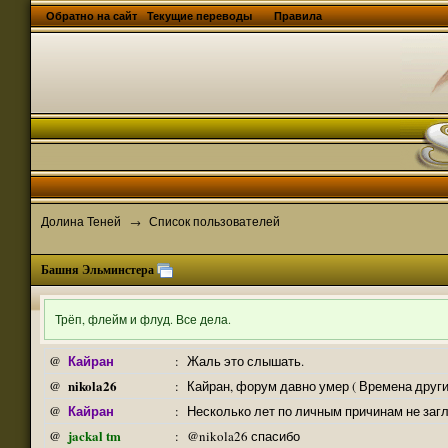
Обратно на сайт
Текущие переводы
Правила
Долина Теней
Список пользователей
→
Башня Эльминстера
Трёп, флейм и флуд. Все дела.
Кайран
@
:
Жаль это слышать.
nikola26
@
:
Кайран, форум давно умер ( Времена други
Кайран
@
:
Несколько лет по личным причинам не заг
jackal tm
@
:
@nikola26 спасибо