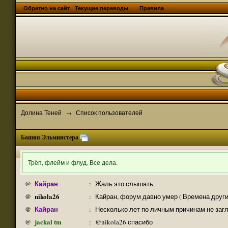
Обратно на сайт
Текущие переводы
Правила
Долина Теней
Список пользователей
→
Башня Эльминстера
Трёп, флейм и флуд. Все дела.
Кайран
@
:
Жаль это слышать.
nikola26
@
:
Кайран, форум давно умер ( Времена други
Кайран
@
:
Несколько лет по личным причинам не заг
jackal tm
@
:
@nikola26 спасибо