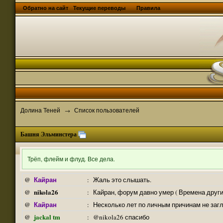
Обратно на сайт
Текущие переводы
Правила
Долина Теней
Список пользователей
→
Башня Эльминстера
Трёп, флейм и флуд. Все дела.
Кайран
@
:
Жаль это слышать.
nikola26
@
:
Кайран, форум давно умер ( Времена други
Кайран
@
:
Несколько лет по личным причинам не заг
jackal tm
@
:
@nikola26 спасибо