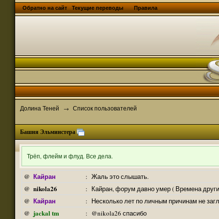
Обратно на сайт
Текущие переводы
Правила
Долина Теней
Список пользователей
→
Башня Эльминстера
Трёп, флейм и флуд. Все дела.
Кайран
@
:
Жаль это слышать.
nikola26
@
:
Кайран, форум давно умер ( Времена други
Кайран
@
:
Несколько лет по личным причинам не заг
jackal tm
@
:
@nikola26 спасибо