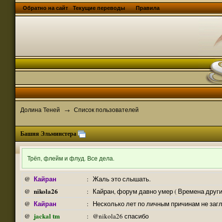
Обратно на сайт
Текущие переводы
Правила
Долина Теней
Список пользователей
→
Башня Эльминстера
Трёп, флейм и флуд. Все дела.
Кайран
@
:
Жаль это слышать.
nikola26
@
:
Кайран, форум давно умер ( Времена други
Кайран
@
:
Несколько лет по личным причинам не заг
jackal tm
@
:
@nikola26 спасибо