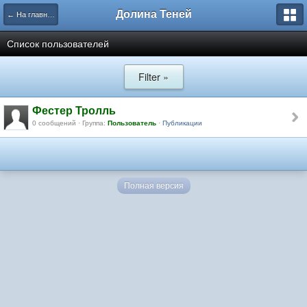
Долина Теней
← На главную
Список пользователей
Filter »
Фестер Тролль
0 сообщений · Группа:
Пользователь
·
Публикации
Полная версия