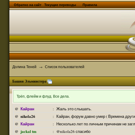
Обратно на сайт
Текущие переводы
Правила
Долина Теней
Список пользователей
→
Башня Эльминстера
Трёп, флейм и флуд. Все дела.
Кайран
@
:
Жаль это слышать.
nikola26
@
:
Кайран, форум давно умер ( Времена други
Кайран
@
:
Несколько лет по личным причинам не заг
jackal tm
@
:
@nikola26 спасибо