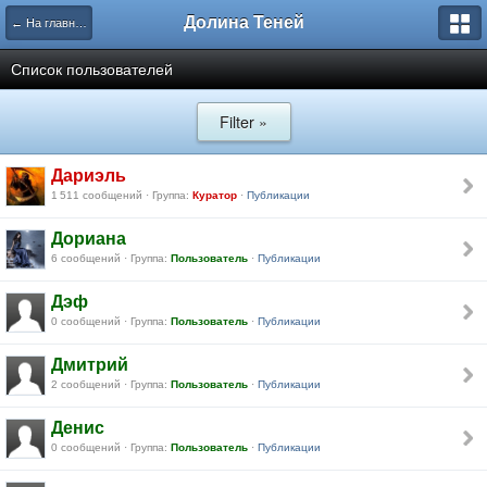
Долина Теней
← На главную
Список пользователей
Filter »
Дариэль
1 511 сообщений · Группа:
Куратор
·
Публикации
Дориана
6 сообщений · Группа:
Пользователь
·
Публикации
Дэф
0 сообщений · Группа:
Пользователь
·
Публикации
Дмитрий
2 сообщений · Группа:
Пользователь
·
Публикации
Денис
0 сообщений · Группа:
Пользователь
·
Публикации