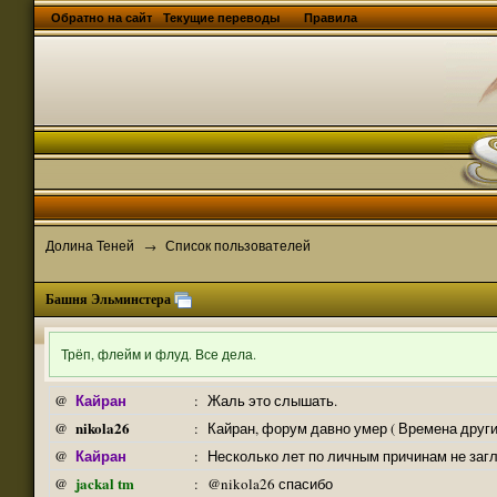
Обратно на сайт
Текущие переводы
Правила
Долина Теней
Список пользователей
→
Башня Эльминстера
Трёп, флейм и флуд. Все дела.
Кайран
@
:
Жаль это слышать.
nikola26
@
:
Кайран, форум давно умер ( Времена други
Кайран
@
:
Несколько лет по личным причинам не заг
jackal tm
@
:
@nikola26 спасибо