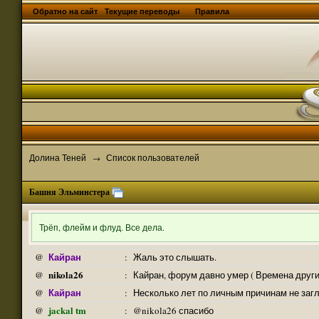
Обратно на сайт
Текущие переводы
Правила
Долина Теней
Список пользователей
→
Башня Эльминстера
Трёп, флейм и флуд. Все дела.
Кайран
@
:
Жаль это слышать.
nikola26
@
:
Кайран, форум давно умер ( Времена други
Кайран
@
:
Несколько лет по личным причинам не заг
jackal tm
@
:
@nikola26 спасибо