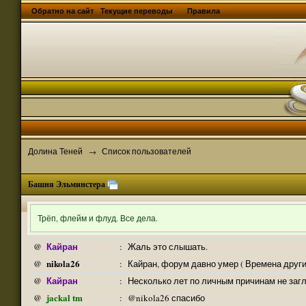
Обратно на сайт
Текущие переводы
Правила
Долина Теней
Список пользователей
→
Башня Эльминстера
Трёп, флейм и флуд. Все дела.
Кайран
@
:
Жаль это слышать.
nikola26
@
:
Кайран, форум давно умер ( Времена други
Кайран
@
:
Несколько лет по личным причинам не заг
jackal tm
@
:
@nikola26 спасибо