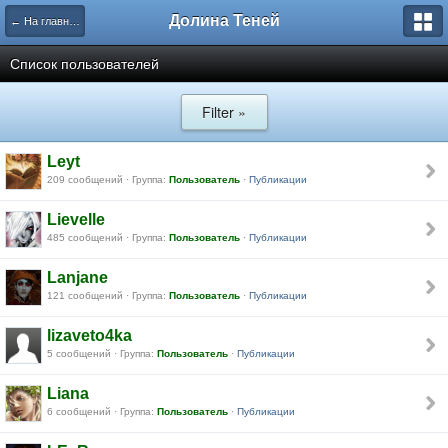
Долина Теней
← На главную
Список пользователей
Filter »
Leyt
209 сообщений · Группа:
Пользователь
·
Публикации
Lievelle
485 сообщений · Группа:
Пользователь
·
Публикации
Lanjane
121 сообщений · Группа:
Пользователь
·
Публикации
lizaveto4ka
5 сообщений · Группа:
Пользователь
·
Публикации
Liana
6 сообщений · Группа:
Пользователь
·
Публикации