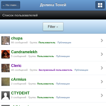
Долина Теней
← На главную
Список пользователей
Filter »
chupa
86 сообщений · Группа:
Пользователь
·
Публикации
Candramelekh
5 сообщений · Группа:
Пользователь
·
Публикации
Cleric
40 сообщений · Группа:
Заслуженный пользователь
·
Публикации
cArmius
2 сообщений · Группа:
Пользователь
·
Публикации
CTYDEHT
0 сообщений · Группа:
Пользователь
·
Публикации