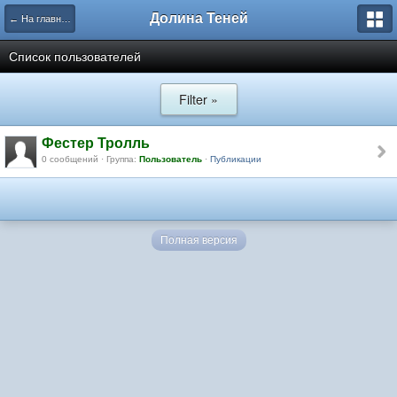
Долина Теней
← На главную
Список пользователей
Filter »
Фестер Тролль
0 сообщений · Группа:
Пользователь
·
Публикации
Полная версия